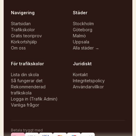
Navigering
Städer
Startsidan
Stockholm
Trafikskolor
Göteborg
Gratis teoriprov
Malmö
Körkortshjälp
Uppsala
Om oss
Alla städer →
För trafikskolor
Juridiskt
Lista din skola
Kontakt
Så fungerar det
Integritetspolicy
Rekommenderad
Användarvillkor
trafikskola
Logga in (Trafik Admin)
Vanliga frågor
Betala tryggt med