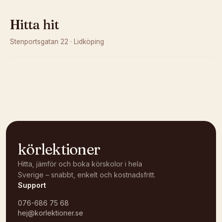
Hitta hit
Stenportsgatan 22
·
Lidköping
Kunde inte ladda karta
Öppna i OpenStreetMap →
körlektioner
Hitta, jämför och boka körskolor i hela
Sverige – snabbt, enkelt och kostnadsfritt.
Support
076-686 75 68
hej@korlektioner.se