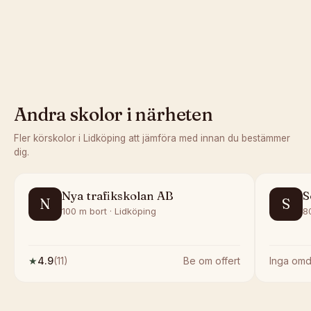
Andra skolor i närheten
Fler körskolor i
Lidköping
att jämföra med innan du bestämmer
dig.
Nya trafikskolan AB
S
N
S
100 m bort · Lidköping
8
★
4.9
(
11
)
Be om offert
Inga om