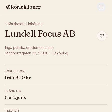
körlektioner
Körskolor i
Lidköping
Lundell Focus AB
Inga publika omdömen ännu
Stenportsgatan 22
, 53130
·
Lidköping
KÖRLEKTION
från 600 kr
TJÄNSTER
5 erbjuds
TELEFON