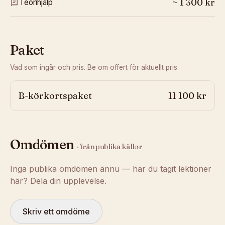
~
1 300
kr
Teorihjälp
Paket
Vad som ingår och pris. Be om offert för aktuellt pris.
B-körkortspaket
11 100 kr
Omdömen
· från publika källor
Inga publika omdömen ännu — har du tagit lektioner
här? Dela din upplevelse.
Skriv ett omdöme