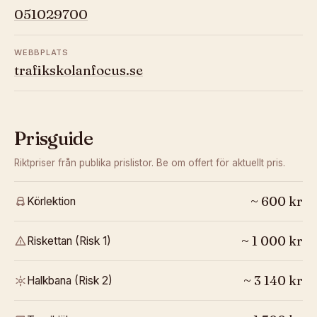
051029700
WEBBPLATS
trafikskolanfocus.se
Prisguide
Riktpriser från publika prislistor. Be om offert för aktuellt pris.
~
600
kr
Körlektion
~
1 000
kr
Riskettan (Risk 1)
~
3 140
kr
Halkbana (Risk 2)