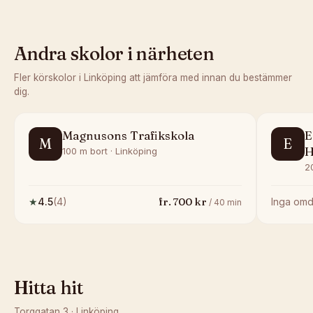
Andra skolor i närheten
Fler körskolor i
Linköping
att jämföra med innan du bestämmer
dig.
Magnusons Trafikskola
E
M
E
H
100 m bort · Linköping
2
fr.
700
kr
★
4.5
(
4
)
Inga om
/
40
min
Hitta hit
Torggatan 3
·
Linköping