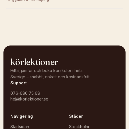
Kunde inte ladda karta
Öppna i OpenStreetMap →
körlektioner
Hitta, jämför och boka körskolor i hela
Sverige – snabbt, enkelt och kostnadsfritt.
Support
076-686 75 68
hej@korlektioner.se
Navigering
Städer
Startsidan
Stockholm