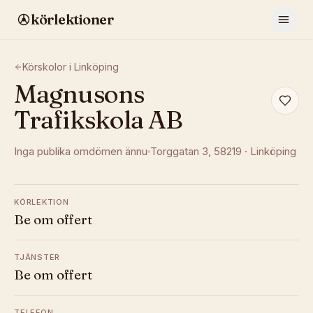
körlektioner
Körskolor i
Linköping
Magnusons
Trafikskola AB
Inga publika omdömen ännu
Torggatan 3
, 58219
·
Linköping
KÖRLEKTION
Be om offert
TJÄNSTER
Be om offert
TELEFON