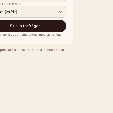
 HA HJÄLP MED
nst (valfritt)
Skicka förfrågan
· vi delar uppgifterna endast med
Majvallens
 publika källor. Bekräfta detaljer med skolan
.