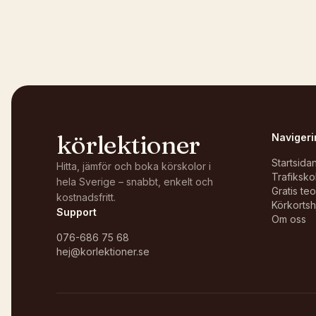
Kunde inte ladda karta
Öppna i OpenStreetMap →
körlektioner
Navigeri
Startsida
Hitta, jämför och boka körskolor i
Trafiksko
hela Sverige – snabbt, enkelt och
Gratis te
kostnadsfritt.
Körkortsh
Support
Om oss
076-686 75 68
hej@korlektioner.se