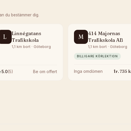
an du bestämmer dig.
Linnégatans
414 Majornas
L
M
Trafikskola
Trafikskola AB
1,1 km bort · Göteborg
1,1 km bort · Göteborg
BILLIGARE KÖRLEKTION
fr.
735
k
Inga omdömen
★
5.0
(
5
)
Be om offert