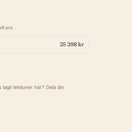
lt pris.
25 298 kr
agit lektioner här? Dela din