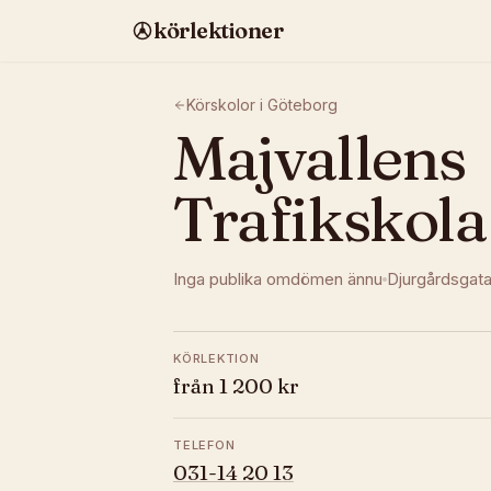
körlektioner
Körskolor i
Göteborg
Majvallens
Trafikskola
Inga publika omdömen ännu
Djurgårdsgata
KÖRLEKTION
från 1 200 kr
TELEFON
031-14 20 13