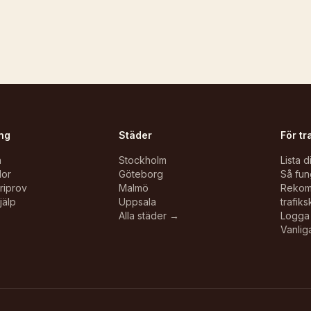
ng
Städer
För tr
n
Stockholm
Lista d
lor
Göteborg
Så fun
oriprov
Malmö
Reko
jälp
Uppsala
trafiks
Alla städer →
Logga 
Vanlig