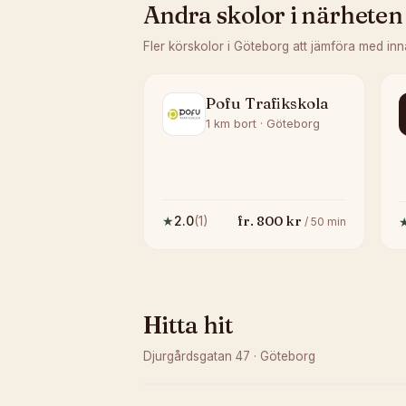
Andra skolor i närheten
Fler körskolor i
Göteborg
att jämföra med inn
Pofu Trafikskola
1 km bort · Göteborg
fr.
800
kr
★
2.0
(
1
)
/
50
min
Hitta hit
Djurgårdsgatan 47
·
Göteborg