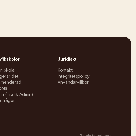
afikskolor
Juridiskt
in skola
Kontakt
gerar det
Integritetspolicy
mmenderad
Användarvillkor
kola
in (Trafik Admin)
a frågor
Betala tryggt med