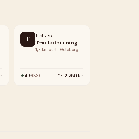
Folkes
F
Trafikutbildning
1,7 km bort · Göteborg
r
fr.
2 250
kr
★
4.9
(
83
)