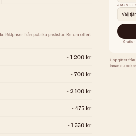
JAG VILL
Välj tjä
kr.
Riktpriser från publika prislistor. Be om offert
Gratis 
~
1 200
kr
Uppgifter från
innan du bokar
~
700
kr
~
2 100
kr
~
475
kr
~
1 550
kr