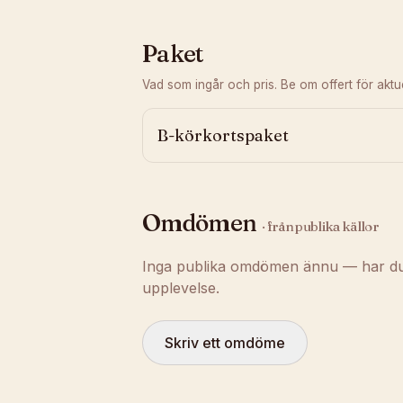
Paket
Vad som ingår och pris. Be om offert för aktuel
B-körkortspaket
Omdömen
· från publika källor
Inga publika omdömen ännu — har du t
upplevelse.
Skriv ett omdöme