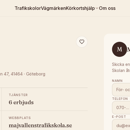
Trafikskolor
Vägmärken
Körkortshjälp
Om oss
M
M
Skicka en
Skolan åt
n 47
, 41464
·
Göteborg
NAMN
TJÄNSTER
TELEFON
6 erbjuds
E-POST
WEBBPLATS
majvallenstrafikskola.se