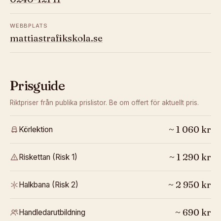
WEBBPLATS
mattiastrafikskola.se
Prisguide
Riktpriser från publika prislistor. Be om offert för aktuellt pris.
~
1 060
kr
Körlektion
~
1 290
kr
Riskettan (Risk 1)
~
2 950
kr
Halkbana (Risk 2)
~
690
kr
Handledarutbildning