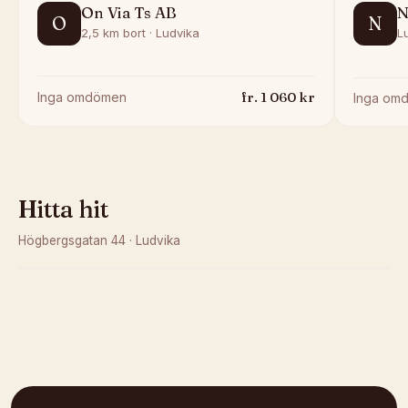
On Via Ts AB
N
O
N
2,5 km bort · Ludvika
L
fr.
1 060
kr
Inga omdömen
Inga om
Hitta hit
Högbergsgatan 44
·
Ludvika
Kunde inte ladda karta
Öppna i OpenStreetMap →