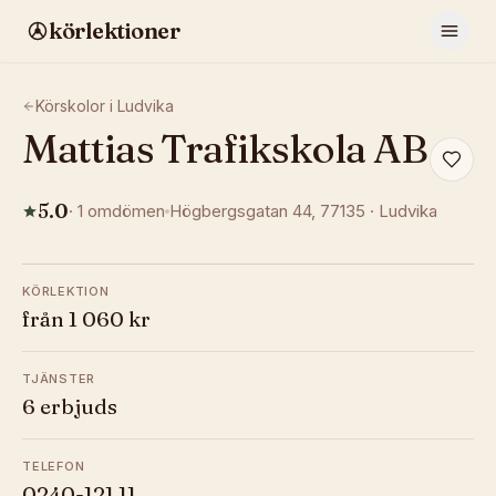
körlektioner
Körskolor i
Ludvika
Mattias Trafikskola AB
5.0
·
1
omdömen
Högbergsgatan 44
, 77135
·
Ludvika
KÖRLEKTION
från 1 060 kr
TJÄNSTER
6 erbjuds
TELEFON
0240-121 11