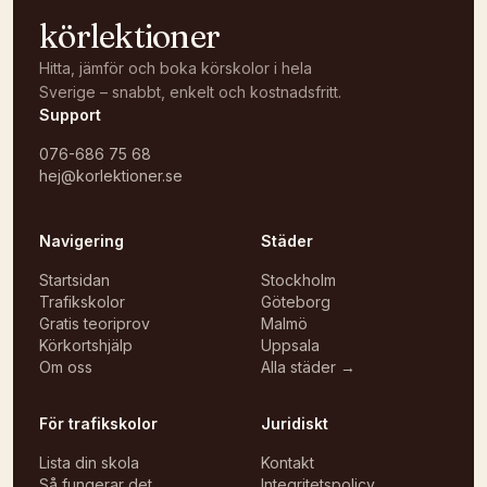
körlektioner
Hitta, jämför och boka körskolor i hela
Sverige – snabbt, enkelt och kostnadsfritt.
Support
076-686 75 68
hej@korlektioner.se
Navigering
Städer
Startsidan
Stockholm
Trafikskolor
Göteborg
Gratis teoriprov
Malmö
Körkortshjälp
Uppsala
Om oss
Alla städer →
För trafikskolor
Juridiskt
Lista din skola
Kontakt
Så fungerar det
Integritetspolicy