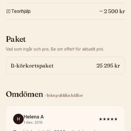
~
2 500
kr
Teorihjälp
Paket
Vad som ingår och pris. Be om offert för aktuellt pris.
B-körkortspaket
25 295 kr
Omdömen
· från publika källor
Helena A
H
★★★★★
1 dec. 2010