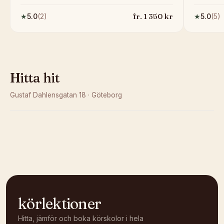
fr.
1 350
kr
★
5.0
(
2
)
★
5.0
(
5
)
Hitta hit
Gustaf Dahlensgatan 18
·
Göteborg
Kunde inte ladda karta
Öppna i OpenStreetMap →
körlektioner
Hitta, jämför och boka körskolor i hela