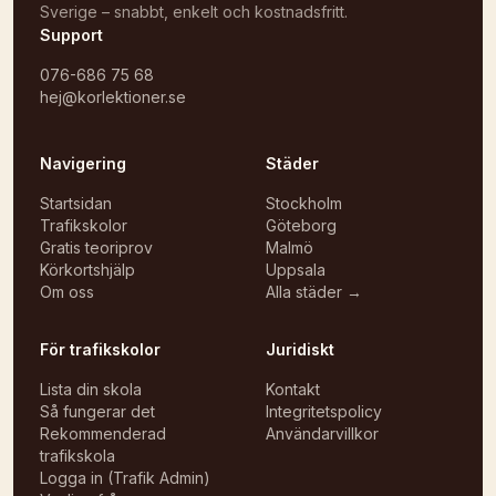
Sverige – snabbt, enkelt och kostnadsfritt.
Support
076-686 75 68
hej@korlektioner.se
Navigering
Städer
Startsidan
Stockholm
Trafikskolor
Göteborg
Gratis teoriprov
Malmö
Körkortshjälp
Uppsala
Om oss
Alla städer →
För trafikskolor
Juridiskt
Lista din skola
Kontakt
Så fungerar det
Integritetspolicy
Rekommenderad
Användarvillkor
trafikskola
Logga in (Trafik Admin)