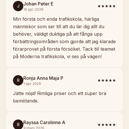
Johan Peter E
J
★★★★★
16 apr. 2026
Min första och enda trafikskola, härliga
människor som ser till att du lär dig allt du
behöver, väldigt duktiga på att fånga upp
förbättringsområden som gjorde att jag klarade
förarprovet på första försöket. Tack till teamet
på Moderna trafikskola, vi ses på vägen!
Ronja Anna Maja P
R
★★★★★
1 apr. 2026
Jätte nöjd! Rimliga priser och ett super bra
bemötande.
Rayssa Carolinne A
R
★★★★★
9 mars 2026