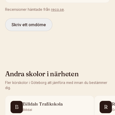
Recensioner hämtade från
reco.se
.
Skriv ett omdöme
Andra skolor i närheten
Fler körskolor i
Göteborg
att jämföra med innan du bestämmer
dig.
Billdals Trafikskola
R
B
R
Billdal
G