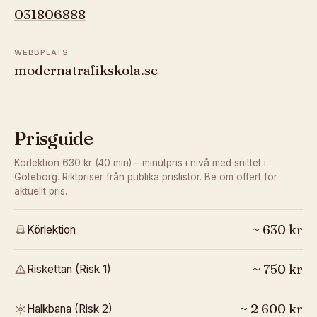
031806888
WEBBPLATS
modernatrafikskola.se
Prisguide
Körlektion 630 kr (40 min) – minutpris i nivå med snittet i
Göteborg.
Riktpriser från publika prislistor. Be om offert för
aktuellt pris.
~
630
kr
Körlektion
~
750
kr
Riskettan (Risk 1)
~
2 600
kr
Halkbana (Risk 2)