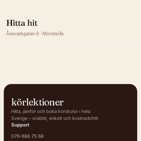
Hitta hit
Åsevadsgatan 6
·
Mönsterås
Kunde inte ladda karta
Öppna i OpenStreetMap →
körlektioner
Hitta, jämför och boka körskolor i hela
Sverige – snabbt, enkelt och kostnadsfritt.
Support
076-686 75 68