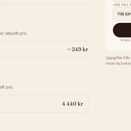
JAG VILL
Välj tjä
ör aktuellt pris.
Gratis
~
249
kr
Uppgifter från
innan du bokar
lt pris.
4 440 kr