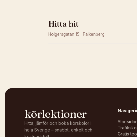
Hitta hit
Holgersgatan 15
·
Falkenberg
Kunde inte ladda karta
Öppna i OpenStreetMap →
körlektioner
Navigeri
Startsida
Hitta, jämför och boka körskolor i
Trafiksko
hela Sverige – snabbt, enkelt och
Gratis te
kostnadsfritt.