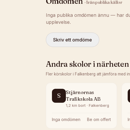
Omdömen
· från publika källor
Inga publika omdömen ännu — har du t
upplevelse.
Skriv ett omdöme
Andra skolor i närheten
Fler körskolor i
Falkenberg
att jämföra med i
Stjärnornas
S
Trafikskola AB
1,2 km bort · Falkenberg
Inga omdömen
Be om offert