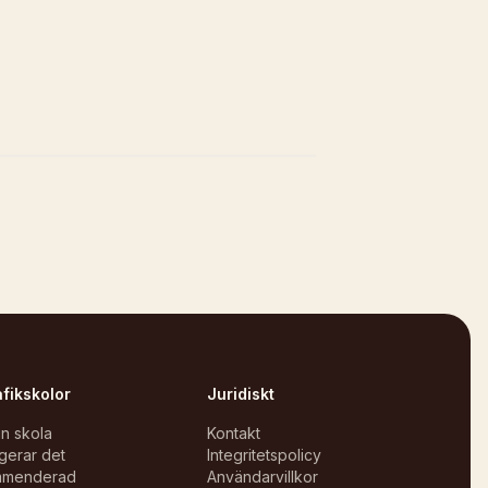
afikskolor
Juridiskt
in skola
Kontakt
gerar det
Integritetspolicy
mmenderad
Användarvillkor