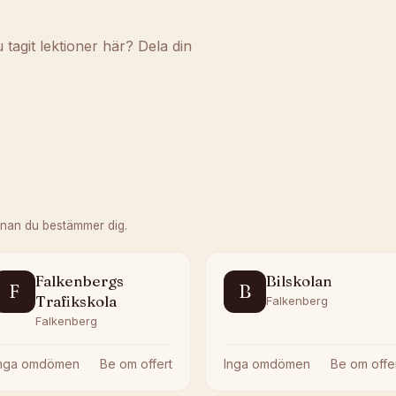
agit lektioner här? Dela din
nnan du bestämmer dig.
Falkenbergs
Bilskolan
F
B
Trafikskola
Falkenberg
Falkenberg
Inga omdömen
Be om offert
Inga omdömen
Be om offe