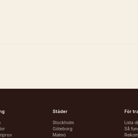
ng
Städer
För tr
n
Stockholm
Lista d
lor
Göteborg
Så fun
oriprov
Malmö
Reko