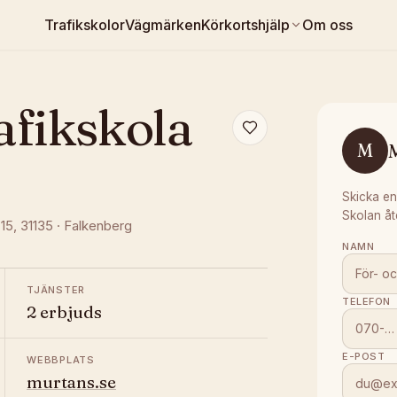
Trafikskolor
Vägmärken
Körkortshjälp
Om oss
afikskola
M
Skicka en
Skolan åt
 15
, 31135
·
Falkenberg
NAMN
TJÄNSTER
TELEFON
2 erbjuds
E-POST
WEBBPLATS
murtans.se