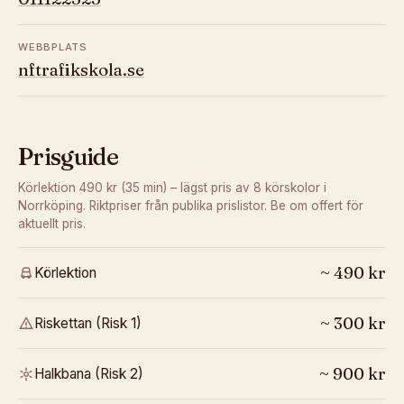
WEBBPLATS
nftrafikskola.se
Prisguide
Körlektion 490 kr (35 min) – lägst pris av 8 körskolor i
Norrköping.
Riktpriser från publika prislistor. Be om offert för
aktuellt pris.
~
490
kr
Körlektion
~
300
kr
Riskettan (Risk 1)
~
900
kr
Halkbana (Risk 2)