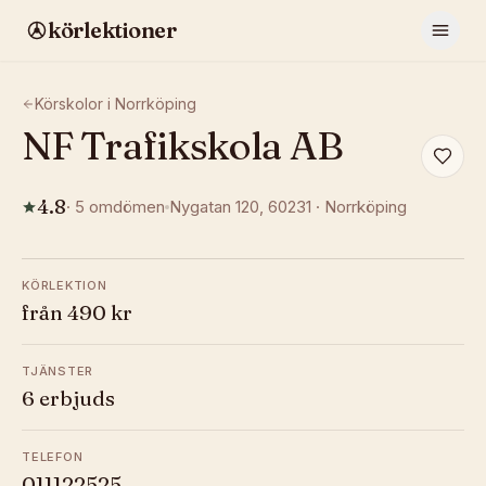
körlektioner
Körskolor i
Norrköping
NF Trafikskola AB
4.8
·
5
omdömen
Nygatan 120
, 60231
·
Norrköping
KÖRLEKTION
från 490 kr
TJÄNSTER
6 erbjuds
TELEFON
011122525