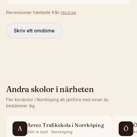
Recensioner hämtade från
reco.se
.
Skriv ett omdöme
Andra skolor i närheten
Fler körskolor i
Norrköping
att jämföra med innan du
bestämmer dig.
Arres Trafikskola i Norrköping
Ö
A
Ö
300 m bort · Norrköping
4