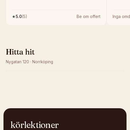
★
5.0
(
5
)
Be om offert
Inga om
Hitta hit
Nygatan 120
·
Norrköping
Kunde inte ladda karta
Öppna i OpenStreetMap →
körlektioner