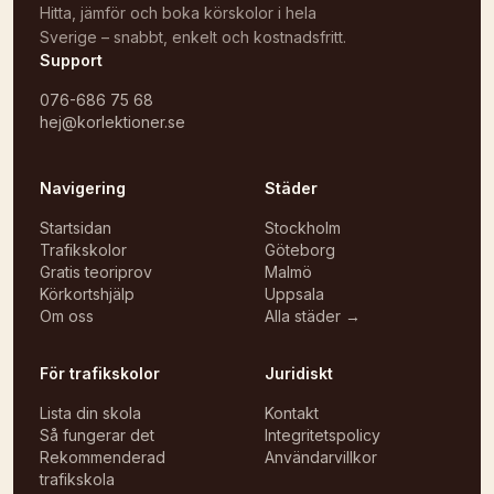
Hitta, jämför och boka körskolor i hela
Sverige – snabbt, enkelt och kostnadsfritt.
Support
076-686 75 68
hej@korlektioner.se
Navigering
Städer
Startsidan
Stockholm
Trafikskolor
Göteborg
Gratis teoriprov
Malmö
Körkortshjälp
Uppsala
Om oss
Alla städer →
För trafikskolor
Juridiskt
Lista din skola
Kontakt
Så fungerar det
Integritetspolicy
Rekommenderad
Användarvillkor
trafikskola