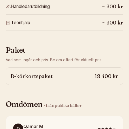
~
300
kr
Handledarutbildning
~
300
kr
Teorihjälp
Paket
Vad som ingår och pris. Be om offert för aktuellt pris.
B-körkortspaket
18 400 kr
Omdömen
· från publika källor
Qamar M
Q
★★★★
★