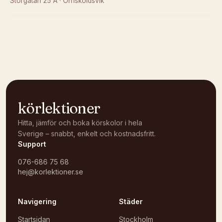
Storgatan 25 A
·
Örnsköldsvik
Kunde inte ladda karta
Öppna i OpenStreetMap →
körlektioner
Hitta, jämför och boka körskolor i hela
Sverige – snabbt, enkelt och kostnadsfritt.
Support
076-686 75 68
hej@korlektioner.se
Navigering
Städer
Startsidan
Stockholm