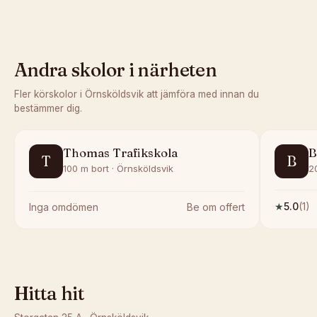
Andra skolor i närheten
Fler körskolor i
Örnsköldsvik
att jämföra med innan du
bestämmer dig.
Thomas Trafikskola
B
T
B
100 m bort · Örnsköldsvik
2
★
5.0
(
1
)
Inga omdömen
Be om offert
Hitta hit