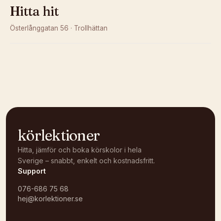
Hitta hit
Österlånggatan 56
·
Trollhättan
Kunde inte ladda karta
Öppna i OpenStreetMap →
körlektioner
Hitta, jämför och boka körskolor i hela
Sverige – snabbt, enkelt och kostnadsfritt.
Support
076-686 75 68
hej@korlektioner.se