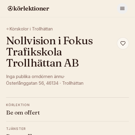
körlektioner
Körskolor i
Trollhättan
Nollvision i Fokus
Trafikskola
Trollhättan AB
Inga publika omdömen ännu
Österlånggatan 56
, 46134
·
Trollhättan
KÖRLEKTION
Be om offert
TJÄNSTER