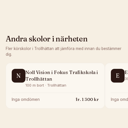
Andra skolor i närheten
Fler körskolor i
Trollhättan
att jämföra med innan du bestämmer
dig.
Noll Vision i Fokus Trafikskola i
E
N
E
Trollhättan
30
100 m bort · Trollhättan
fr.
1 300
kr
Inga omdömen
Inga om