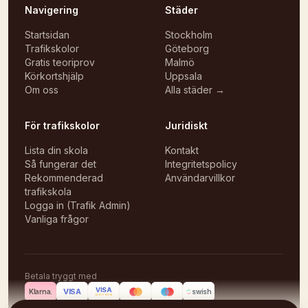
Navigering
Städer
Startsidan
Stockholm
Trafikskolor
Göteborg
Gratis teoriprov
Malmö
Körkortshjälp
Uppsala
Om oss
Alla städer →
För trafikskolor
Juridiskt
Lista din skola
Kontakt
Så fungerar det
Integritetspolicy
Rekommenderad
Användarvillkor
trafikskola
Logga in (Trafik Admin)
Vanliga frågor
Betala tryggt med
VISA
VISA
Klarna.
swish
ELECTRON
©
2026
Körlektioner