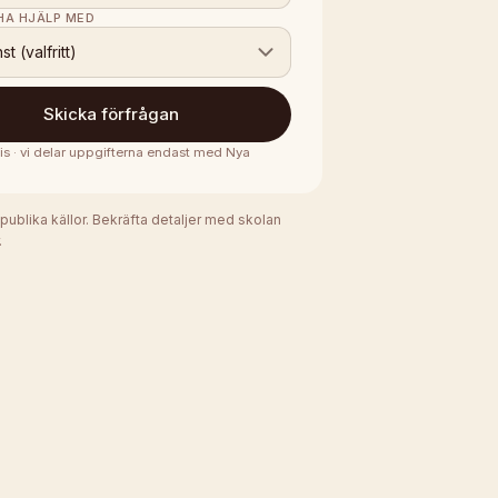
 HA HJÄLP MED
nst (valfritt)
Skicka förfrågan
is · vi delar uppgifterna endast med
Nya
 publika källor. Bekräfta detaljer med skolan
.