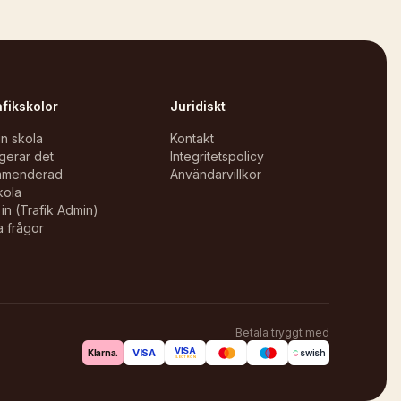
afikskolor
Juridiskt
in skola
Kontakt
gerar det
Integritetspolicy
mmenderad
Användarvillkor
kola
in (Trafik Admin)
a frågor
Betala tryggt med
VISA
VISA
Klarna.
swish
ELECTRON