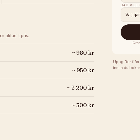
JAG VILL
Välj tjä
ör aktuellt pris.
Grat
~
980
kr
Uppgifter från
innan du bokar
~
950
kr
~
3 200
kr
~
300
kr