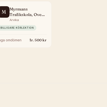
Myrmans
M
Trafikskola, Ove
Myrman
Arvika
BILLIGARE KÖRLEKTION
fr.
500
kr
Inga omdömen