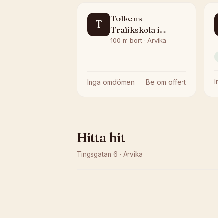
Tolkens
T
Trafikskola i
Arvika AB
100 m bort · Arvika
Inga omdömen
Be om offert
Hitta hit
Tingsgatan 6
·
Arvika
Kunde inte ladda karta
Öppna i OpenStreetMap →