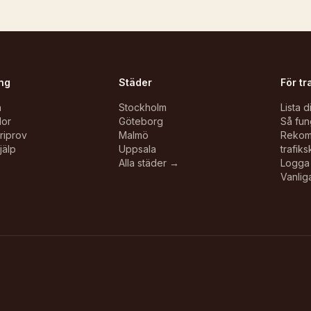
ng
Städer
För tr
n
Stockholm
Lista d
lor
Göteborg
Så fun
oriprov
Malmö
Reko
jälp
Uppsala
trafiks
Alla städer →
Logga 
Vanlig