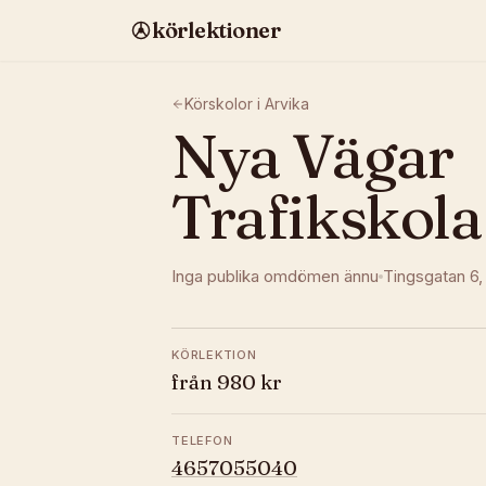
körlektioner
Körskolor i
Arvika
Nya Vägar
Trafikskol
Inga publika omdömen ännu
Tingsgatan 6
,
KÖRLEKTION
från 980 kr
TELEFON
4657055040