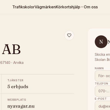
Trafikskolor
Vägmärken
Körkortshjälp
Om oss
N
a AB
Skicka en
Skolan åt
 67140
·
Arvika
NAMN
TJÄNSTER
TELEFON
5 erbjuds
E-POST
WEBBPLATS
nyavagar.nu