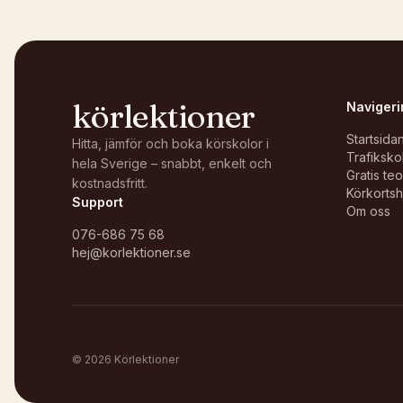
körlektioner
Navigeri
Startsida
Hitta, jämför och boka körskolor i
Trafiksko
hela Sverige – snabbt, enkelt och
Gratis te
kostnadsfritt.
Körkortsh
Support
Om oss
076-686 75 68
hej@korlektioner.se
©
2026
Körlektioner