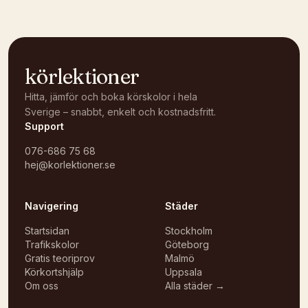
körlektioner
Hitta, jämför och boka körskolor i hela
Sverige – snabbt, enkelt och kostnadsfritt.
Support
076-686 75 68
hej@korlektioner.se
Navigering
Städer
Startsidan
Stockholm
Trafikskolor
Göteborg
Gratis teoriprov
Malmö
Körkortshjälp
Uppsala
Om oss
Alla städer →