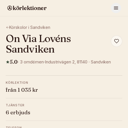
körlektioner
Körskolor i
Sandviken
On Via Lovéns
Sandviken
5.0
·
3
omdömen
Industrivägen 2
, 81140
·
Sandviken
KÖRLEKTION
från 1 035 kr
TJÄNSTER
6 erbjuds
TELEFON