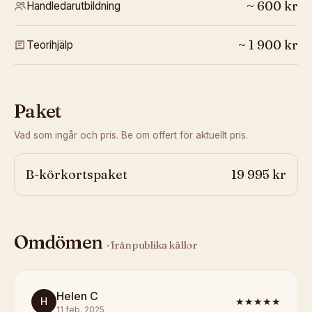
~
600
kr
Handledarutbildning
~
1 900
kr
Teorihjälp
Paket
Vad som ingår och pris. Be om offert för aktuellt pris.
B-körkortspaket
19 995 kr
Omdömen
· från publika källor
Helen C
H
★★★★★
11 feb. 2025