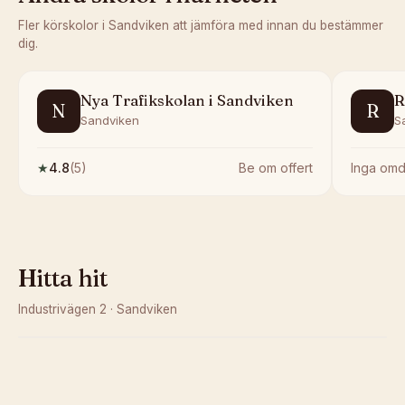
Fler körskolor i
Sandviken
att jämföra med innan du bestämmer
dig.
Nya Trafikskolan i Sandviken
R
N
R
Sandviken
S
★
4.8
(
5
)
Be om offert
Inga om
Hitta hit
Industrivägen 2
·
Sandviken
Kunde inte ladda karta
Öppna i OpenStreetMap →