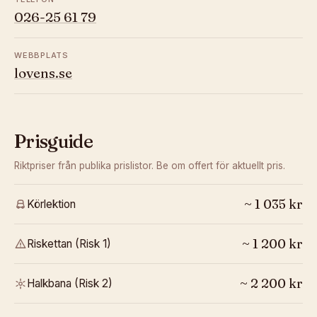
026-25 61 79
WEBBPLATS
lovens.se
Prisguide
Riktpriser från publika prislistor. Be om offert för aktuellt pris.
~
1 035
kr
Körlektion
~
1 200
kr
Riskettan (Risk 1)
~
2 200
kr
Halkbana (Risk 2)