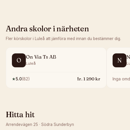
Andra skolor i närheten
Fler körskolor i
Luleå
att jämföra med innan du bestämmer dig.
On Via Ts AB
N
O
N
Luleå
L
fr.
1 290
kr
★
5.0
(
82
)
Inga om
Hitta hit
Arrendevägen 25
·
Södra Sunderbyn