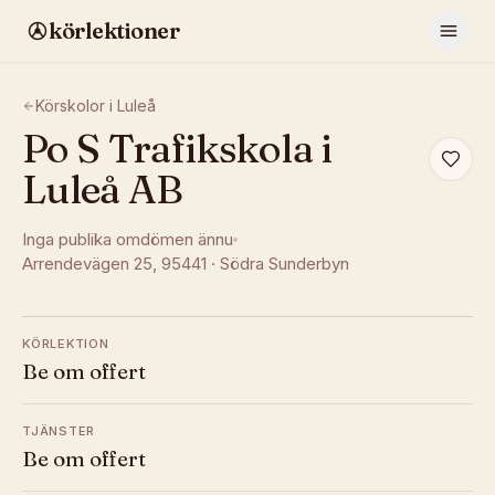
körlektioner
Körskolor i
Luleå
Po S Trafikskola i
Luleå AB
Inga publika omdömen ännu
Arrendevägen 25
, 95441
·
Södra Sunderbyn
KÖRLEKTION
Be om offert
TJÄNSTER
Be om offert