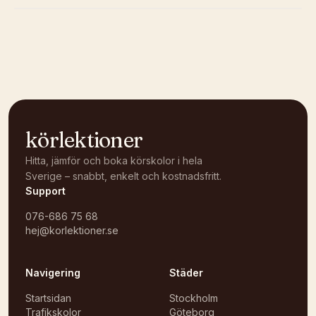
Kunde inte ladda karta
Öppna i OpenStreetMap →
körlektioner
Hitta, jämför och boka körskolor i hela
Sverige – snabbt, enkelt och kostnadsfritt.
Support
076-686 75 68
hej@korlektioner.se
Navigering
Städer
Startsidan
Stockholm
Trafikskolor
Göteborg