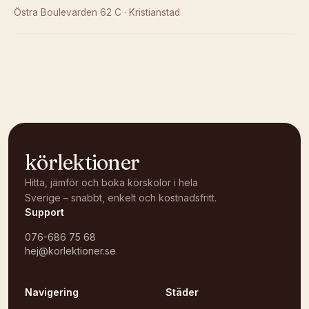
Östra Boulevarden 62 C
·
Kristianstad
Kunde inte ladda karta
Öppna i OpenStreetMap →
körlektioner
Hitta, jämför och boka körskolor i hela
Sverige – snabbt, enkelt och kostnadsfritt.
Support
076-686 75 68
hej@korlektioner.se
Navigering
Städer