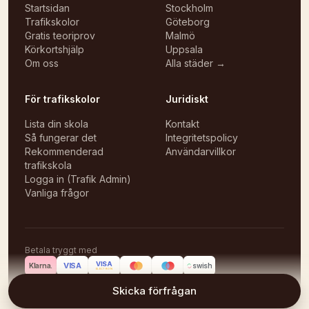
Startsidan
Stockholm
Trafikskolor
Göteborg
Gratis teoriprov
Malmö
Körkortshjälp
Uppsala
Om oss
Alla städer →
För trafikskolor
Juridiskt
Lista din skola
Kontakt
Så fungerar det
Integritetspolicy
Rekommenderad
Användarvillkor
trafikskola
Logga in (Trafik Admin)
Vanliga frågor
Betala tryggt med
VISA
VISA
Klarna.
swish
ELECTRON
©
2026
Körlektioner
Skicka förfrågan