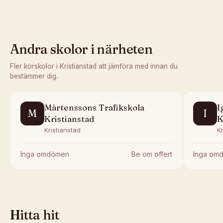
Andra skolor i närheten
Fler körskolor i
Kristianstad
att jämföra med innan du
bestämmer dig.
Mårtenssons Trafikskola
I
M
I
Kristianstad
K
Kristianstad
Kr
Inga omdömen
Be om offert
Inga om
Hitta hit