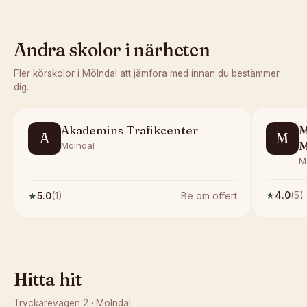
Andra skolor i närheten
Fler körskolor i
Mölndal
att jämföra med innan du bestämmer
dig.
Akademins Trafikcenter
M
A
M
M
Mölndal
M
★
4.0
(
5
)
★
5.0
(
1
)
Be om offert
Hitta hit
Tryckarevägen 2
·
Mölndal