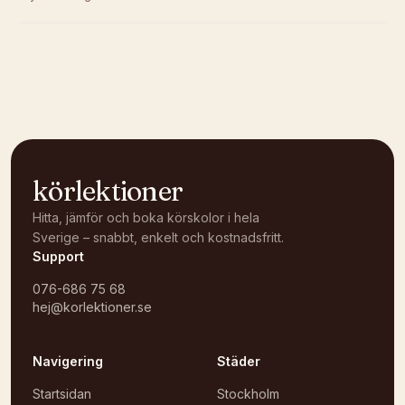
Kunde inte ladda karta
Öppna i OpenStreetMap →
körlektioner
Hitta, jämför och boka körskolor i hela
Sverige – snabbt, enkelt och kostnadsfritt.
Support
076-686 75 68
hej@korlektioner.se
Navigering
Städer
Startsidan
Stockholm