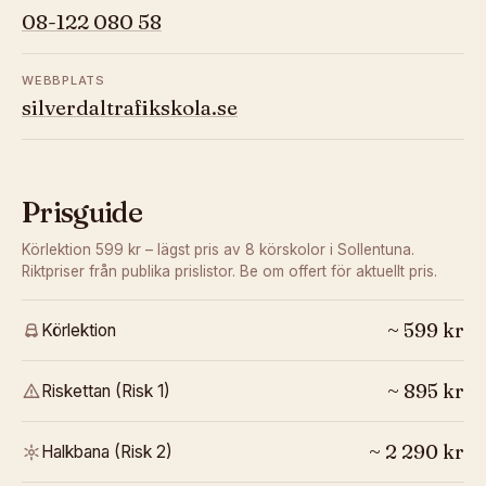
08-122 080 58
WEBBPLATS
silverdaltrafikskola.se
Prisguide
Körlektion 599 kr – lägst pris av 8 körskolor i Sollentuna.
Riktpriser från publika prislistor. Be om offert för aktuellt pris.
~
599
kr
Körlektion
~
895
kr
Riskettan (Risk 1)
~
2 290
kr
Halkbana (Risk 2)