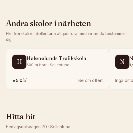
Andra skolor i närheten
Fler körskolor i
Sollentuna
att jämföra med innan du bestämmer
dig.
Helenelunds Trafikskola
N
H
N
600 m bort · Sollentuna
1,
★
5.0
(
5
)
Be om offert
Inga om
Hitta hit
Hedvigsdalsvägen 70
·
Sollentuna