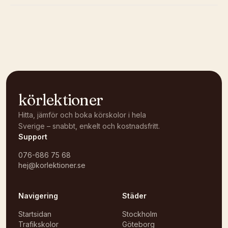
Kunde inte ladda karta
Öppna i OpenStreetMap →
körlektioner
Hitta, jämför och boka körskolor i hela
Sverige – snabbt, enkelt och kostnadsfritt.
Support
076-686 75 68
hej@korlektioner.se
Navigering
Städer
Startsidan
Stockholm
Trafikskolor
Göteborg