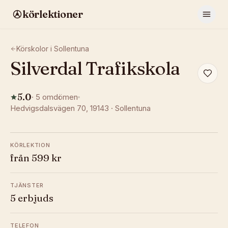
körlektioner
Körskolor i
Sollentuna
Silverdal Trafikskola
5.0
·
5
omdömen
Hedvigsdalsvägen 70
, 19143
·
Sollentuna
KÖRLEKTION
från 599 kr
TJÄNSTER
5 erbjuds
TELEFON