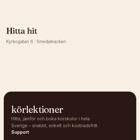
Hitta hit
Kyrkogatan 6
·
Smedjebacken
Kunde inte ladda karta
Öppna i OpenStreetMap →
körlektioner
Hitta, jämför och boka körskolor i hela
Sverige – snabbt, enkelt och kostnadsfritt.
Support