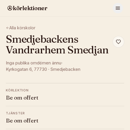
körlektioner
Alla körskolor
Smedjebackens
Vandrarhem Smedjan
Inga publika omdömen ännu
Kyrkogatan 6
, 77730
·
Smedjebacken
KÖRLEKTION
Be om offert
TJÄNSTER
Be om offert