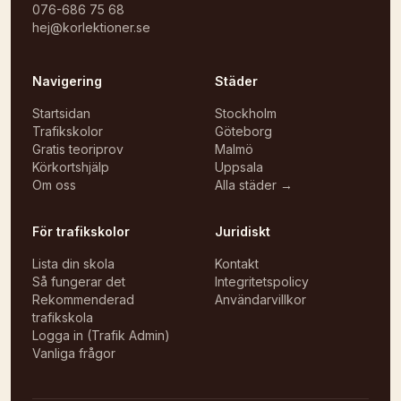
076-686 75 68
hej@korlektioner.se
Navigering
Städer
Startsidan
Stockholm
Trafikskolor
Göteborg
Gratis teoriprov
Malmö
Körkortshjälp
Uppsala
Om oss
Alla städer →
För trafikskolor
Juridiskt
Lista din skola
Kontakt
Så fungerar det
Integritetspolicy
Rekommenderad
Användarvillkor
trafikskola
Logga in (Trafik Admin)
Vanliga frågor