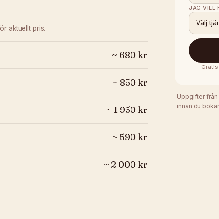
JAG VILL
Välj tjä
ör aktuellt pris.
~
680
kr
Gratis
~
850
kr
Uppgifter från
innan du bokar
~
1 950
kr
~
590
kr
~
2 000
kr