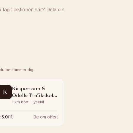
agit lektioner här? Dela din
 du bestämmer dig.
Kaspersson &
K
Odells Trafikskola
AB
1 km bort · Lysekil
★
5.0
(
11
)
Be om offert