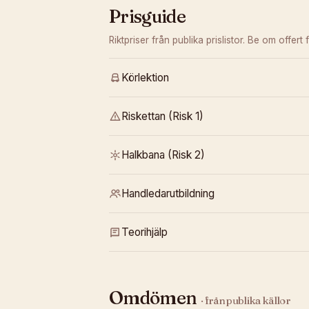
Prisguide
Riktpriser från publika prislistor. Be om offert f
Körlektion
Riskettan (Risk 1)
Halkbana (Risk 2)
Handledarutbildning
Teorihjälp
Omdömen
· från publika källor