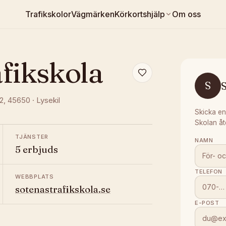
Trafikskolor
Vägmärken
Körkortshjälp
Om oss
fikskola
S
S
2
, 45650
·
Lysekil
Skicka en
Skolan åt
TJÄNSTER
NAMN
5 erbjuds
TELEFON
WEBBPLATS
sotenastrafikskola.se
E-POST