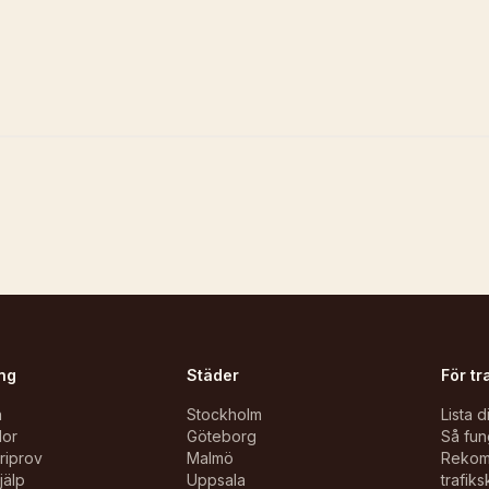
ng
Städer
För tr
n
Stockholm
Lista d
lor
Göteborg
Så fun
oriprov
Malmö
Reko
jälp
Uppsala
trafiks