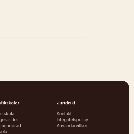
afikskolor
Juridiskt
in skola
Kontakt
gerar det
Integritetspolicy
mmenderad
Användarvillkor
kola