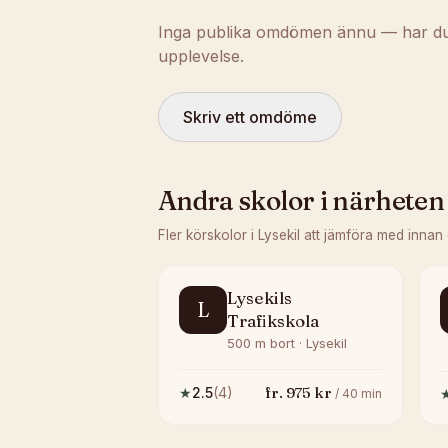
Inga publika omdömen ännu — har du t
upplevelse.
Skriv ett omdöme
Andra skolor i närheten
Fler körskolor i
Lysekil
att jämföra med innan
Lysekils
L
Trafikskola
500 m bort · Lysekil
fr.
975
kr
★
2.5
(
4
)
/
40
min