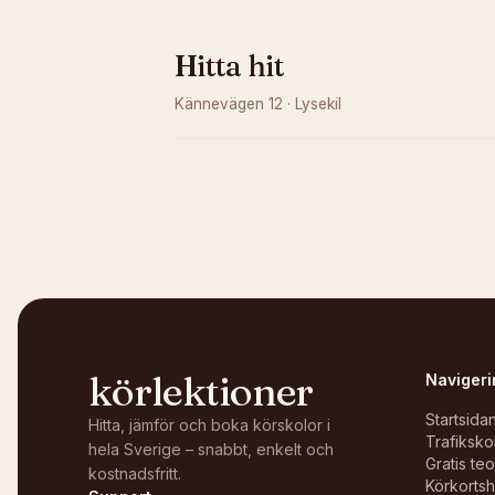
Hitta hit
Kännevägen 12
·
Lysekil
Kunde inte ladda karta
Öppna i OpenStreetMap →
körlektioner
Navigeri
Startsida
Hitta, jämför och boka körskolor i
Trafiksko
hela Sverige – snabbt, enkelt och
Gratis te
kostnadsfritt.
Körkortsh