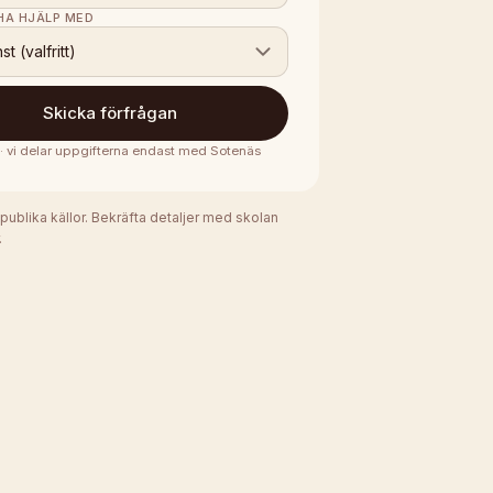
 HA HJÄLP MED
nst (valfritt)
Skicka förfrågan
 · vi delar uppgifterna endast med
Sotenäs
 publika källor. Bekräfta detaljer med skolan
.