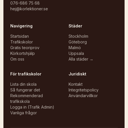
076-686 75 68
hej@korlektioner.se
Navigering
Städer
Startsidan
Stockholm
Trafikskolor
Göteborg
Gratis teoriprov
Malmö
Körkortshjälp
Uppsala
Om oss
Alla städer →
För trafikskolor
Juridiskt
Lista din skola
Kontakt
Så fungerar det
Integritetspolicy
Rekommenderad
Användarvillkor
trafikskola
Logga in (Trafik Admin)
Vanliga frågor