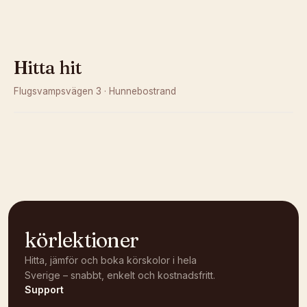
Hitta hit
Flugsvampsvägen 3
·
Hunnebostrand
Kunde inte ladda karta
Öppna i OpenStreetMap →
körlektioner
Hitta, jämför och boka körskolor i hela
Sverige – snabbt, enkelt och kostnadsfritt.
Support