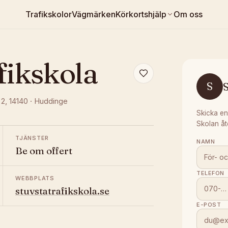
Trafikskolor
Vägmärken
Körkortshjälp
Om oss
fikskola
S
S
 2
, 14140
·
Huddinge
Skicka en
Skolan åt
TJÄNSTER
NAMN
Be om offert
TELEFON
WEBBPLATS
stuvstatrafikskola.se
E-POST