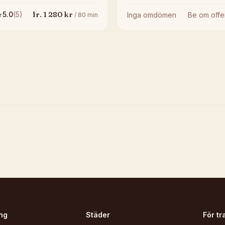
fr.
1 280
kr
★
5.0
(
5
)
Inga omdömen
Be om offe
/
80
min
ng
Städer
För tr