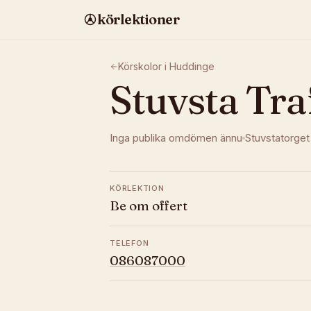
körlektioner
Körskolor i
Huddinge
Stuvsta Tra
Inga publika omdömen ännu
Stuvstatorget
KÖRLEKTION
Be om offert
TELEFON
086087000