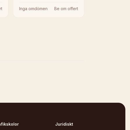
rt
Inga omdömen
Be om offert
afikskolor
Juridiskt