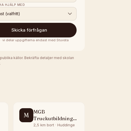
 HA HJÄLP MED
nst (valfritt)
Skicka förfrågan
 · vi delar uppgifterna endast med
Stuvsta
 publika källor. Bekräfta detaljer med skolan
.
MGB
M
Truckutbildning
Stockholm
2,5 km bort · Huddinge