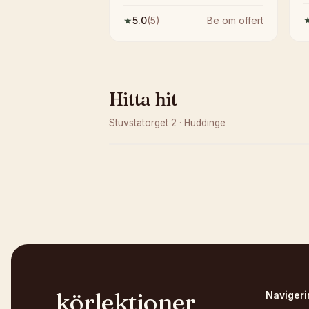
★
5.0
(
5
)
Be om offert
Hitta hit
Stuvstatorget 2
·
Huddinge
Kunde inte ladda karta
Öppna i OpenStreetMap →
körlektioner
Navigeri