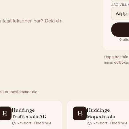
JAG VILL
Välj tjä
agit lektioner här? Dela din
Gratis
Uppgifter från
innan du bokar
an du bestämmer dig.
Huddinge
Huddinge
H
H
Trafikskola AB
Mopedskola
1,9 km bort · Huddinge
2,2 km bort · Huddinge