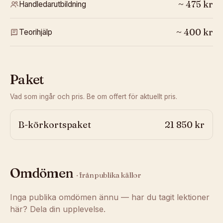
~
475
kr
Handledarutbildning
~
400
kr
Teorihjälp
Paket
Vad som ingår och pris. Be om offert för aktuellt pris.
B-körkortspaket
21 850 kr
Omdömen
· från publika källor
Inga publika omdömen ännu — har du tagit lektioner
här? Dela din upplevelse.