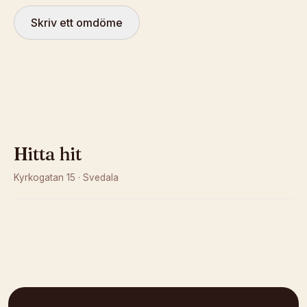
Skriv ett omdöme
Hitta hit
Kyrkogatan 15
·
Svedala
Kunde inte ladda karta
Öppna i OpenStreetMap →