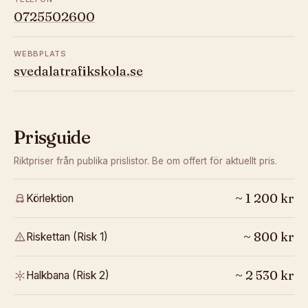
0725502600
WEBBPLATS
svedalatrafikskola.se
Prisguide
Riktpriser från publika prislistor. Be om offert för aktuellt pris.
~
1 200
kr
Körlektion
~
800
kr
Riskettan (Risk 1)
~
2 530
kr
Halkbana (Risk 2)