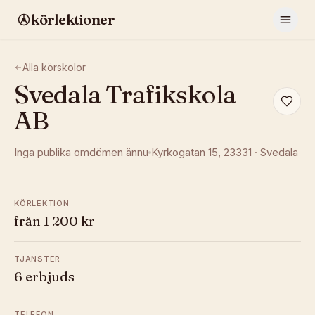
körlektioner
Alla körskolor
Svedala Trafikskola
AB
Inga publika omdömen ännu
Kyrkogatan 15
, 23331
·
Svedala
KÖRLEKTION
från 1 200 kr
TJÄNSTER
6 erbjuds
TELEFON