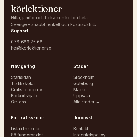
körlektioner
Hitta, jämför och boka körskolor i hela
Sverige – snabbt, enkelt och kostnadsfritt.
Support
076-686 75 68
hej@korlektioner.se
Navigering
Städer
Startsidan
Stockholm
Trafikskolor
Göteborg
Gratis teoriprov
Malmö
Körkortshjälp
Uppsala
Om oss
Alla städer →
För trafikskolor
Juridiskt
Lista din skola
Kontakt
Så fungerar det
Integritetspolicy