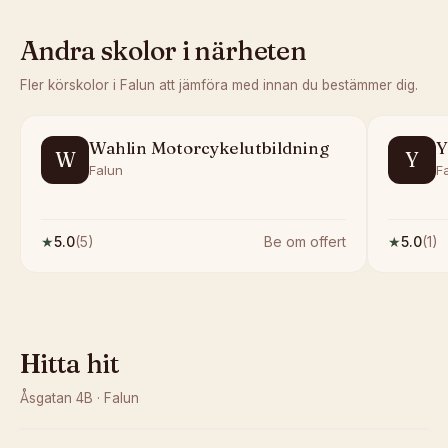
Andra skolor i närheten
Fler körskolor i
Falun
att jämföra med innan du bestämmer dig.
Wahlin Motorcykelutbildning
Y
W
Y
Falun
F
★
5.0
(
5
)
Be om offert
★
5.0
(
1
)
Hitta hit
Åsgatan 4B
·
Falun