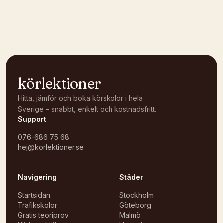
Kunde inte ladda karta
Öppna i OpenStreetMap →
körlektioner
Hitta, jämför och boka körskolor i hela
Sverige – snabbt, enkelt och kostnadsfritt.
Support
076-686 75 68
hej@korlektioner.se
Navigering
Städer
Startsidan
Stockholm
Trafikskolor
Göteborg
Gratis teoriprov
Malmö