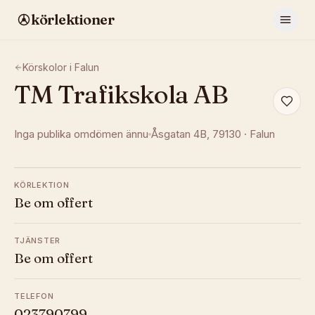
körlektioner
Körskolor i
Falun
TM Trafikskola AB
Inga publika omdömen ännu
Åsgatan 4B
, 79130
·
Falun
KÖRLEKTION
Be om offert
TJÄNSTER
Be om offert
TELEFON
023790799