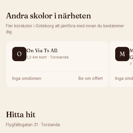
Andra skolor i närheten
Fler körskolor i
Göteborg
att jämföra med innan du bestämmer
dig.
On Via Ts AB
M
O
M
G
1,2 km bort · Torslanda
7
Inga omdömen
Be om offert
Inga om
Hitta hit
Flygfältsgatan 31
·
Torslanda