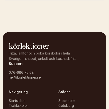
Kunde inte ladda karta
Öppna i OpenStreetMap →
körlektioner
Hitta, jämför och boka körskolor i hela
Sverige – snabbt, enkelt och kostnadsfritt.
Support
076-686 75 68
hej@korlektioner.se
Navigering
Städer
Startsidan
Stockholm
Trafikskolor
Göteborg