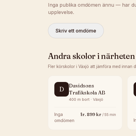
Inga publika omdömen ännu — har du t
upplevelse.
Skriv ett omdöme
Andra skolor i närheten
Fler körskolor i
Växjö
att jämföra med innan 
Davidsons
D
Trafikskola AB
400 m bort · Växjö
fr.
899
kr
Inga
/
55
min
omdömen