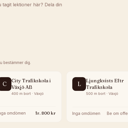
agit lektioner här? Dela din
du bestämmer dig.
City Trafikskola i
Ljungkvists Eftr
C
L
Växjö AB
Trafikskola
400 m bort · Växjö
500 m bort · Växjö
fr.
800
kr
Inga omdömen
Inga omdömen
Be om offe