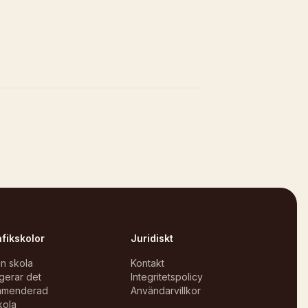
afikskolor
Juridiskt
in skola
Kontakt
gerar det
Integritetspolicy
mmenderad
Användarvillkor
kola