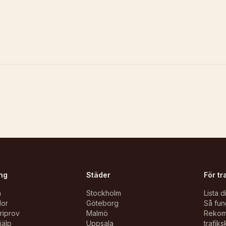
ng
Städer
För tr
n
Stockholm
Lista d
lor
Göteborg
Så fun
oriprov
Malmö
Reko
jälp
Uppsala
trafiks