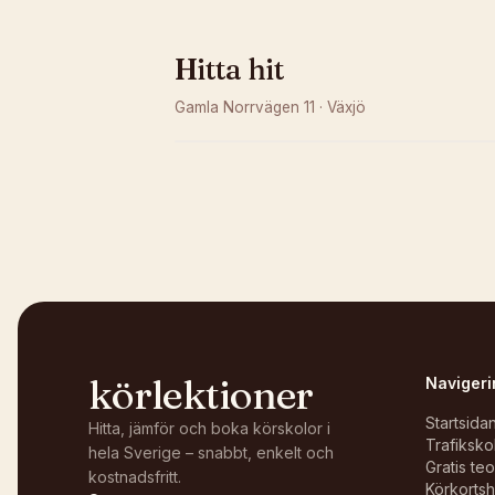
Hitta hit
Gamla Norrvägen 11
·
Växjö
Kunde inte ladda karta
Öppna i OpenStreetMap →
körlektioner
Navigeri
Startsida
Hitta, jämför och boka körskolor i
Trafiksko
hela Sverige – snabbt, enkelt och
Gratis te
kostnadsfritt.
Körkortsh