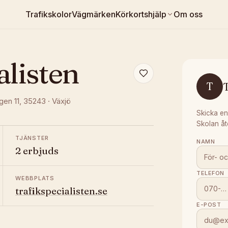
Trafikskolor
Vägmärken
Körkortshjälp
Om oss
alisten
T
T
gen 11
, 35243
·
Växjö
Skicka en
Skolan åt
TJÄNSTER
NAMN
2 erbjuds
TELEFON
WEBBPLATS
trafikspecialisten.se
E-POST