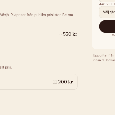
JAG VILL
Välj tjä
 Växjö.
Riktpriser från publika prislistor. Be om
~
550
kr
Gr
Uppgifter från
innan du bokar
lt pris.
11 200 kr