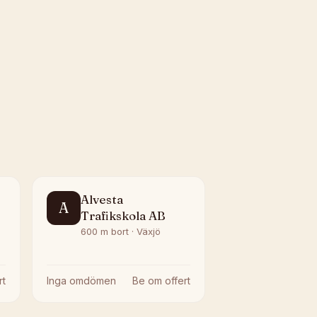
Alvesta
A
Trafikskola AB
600 m bort · Växjö
rt
Inga omdömen
Be om offert