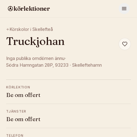
körlektioner
Körskolor i
Skellefteå
Truckjohan
Inga publika omdömen ännu
Södra Hamngatan 28P
, 93233
·
Skelleftehamn
KÖRLEKTION
Be om offert
TJÄNSTER
Be om offert
TELEFON