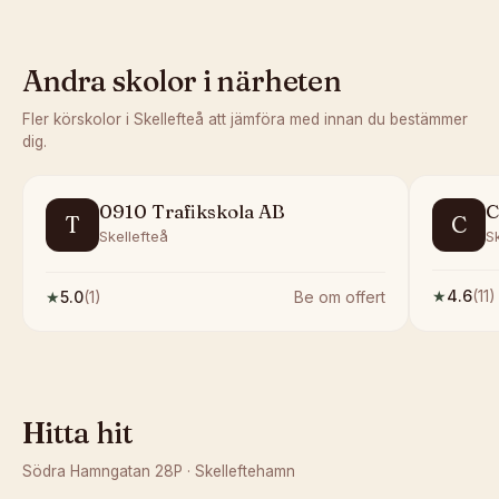
Andra skolor i närheten
Fler körskolor i
Skellefteå
att jämföra med innan du bestämmer
dig.
0910 Trafikskola AB
C
T
C
Skellefteå
S
★
4.6
(
11
)
★
5.0
(
1
)
Be om offert
Hitta hit
Södra Hamngatan 28P
·
Skelleftehamn