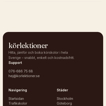
Kunde inte ladda karta
Öppna i OpenStreetMap →
körlektioner
Hitta, jämför och boka körskolor i hela
Sverige – snabbt, enkelt och kostnadsfritt.
Support
076-686 75 68
hej@korlektioner.se
Navigering
Städer
Startsidan
Stockholm
Trafikskolor
Göteborg