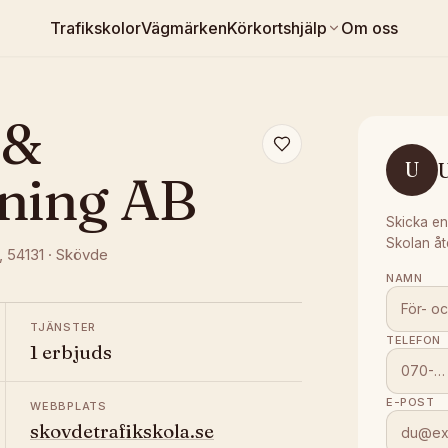
Trafikskolor
Vägmärken
Körkortshjälp
Om oss
 &
U
dning AB
Skicka en
Skolan åt
, 54131
·
Skövde
NAMN
TJÄNSTER
TELEFON
1 erbjuds
E-POST
WEBBPLATS
skovdetrafikskola.se