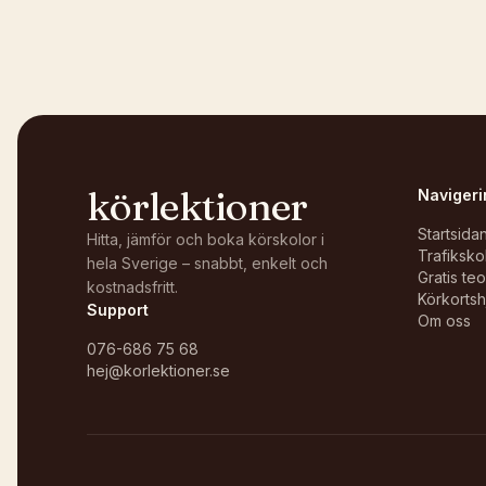
Öppna i OpenStreetMap →
körlektioner
Navigeri
Startsida
Hitta, jämför och boka körskolor i
Trafiksko
hela Sverige – snabbt, enkelt och
Gratis te
kostnadsfritt.
Körkortsh
Support
Om oss
076-686 75 68
hej@korlektioner.se