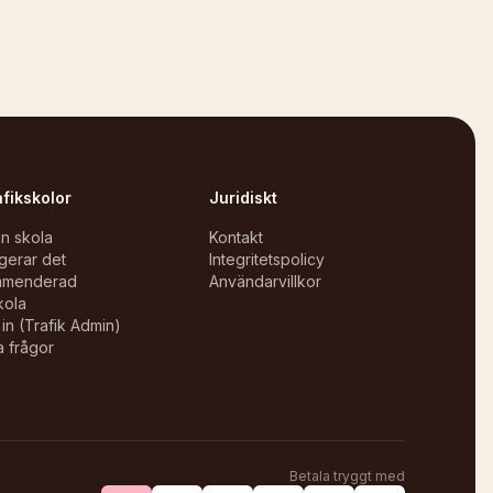
afikskolor
Juridiskt
in skola
Kontakt
gerar det
Integritetspolicy
mmenderad
Användarvillkor
kola
in (Trafik Admin)
a frågor
Betala tryggt med