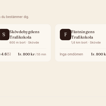
n du bestämmer dig.
Skövdebygdens
Fästningens
S
F
Trafikskola
Trafikskola
600 m bort · Skövde
1,6 km bort · Skövde
fr.
800
kr
fr.
800
k
★
4.6
(
5
)
Inga omdömen
/
55
min