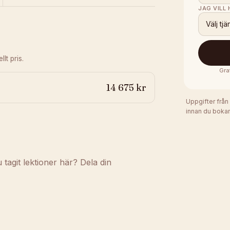
JAG VILL
Välj tjä
lt pris.
Gra
14 675 kr
Uppgifter från
innan du bokar
agit lektioner här? Dela din