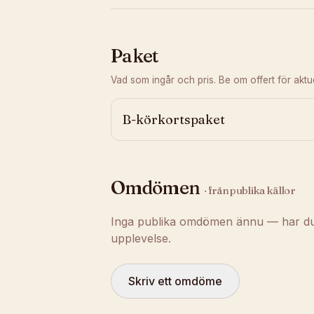
Paket
Vad som ingår och pris. Be om offert för aktuel
B-körkortspaket
Omdömen
· från publika källor
Inga publika omdömen ännu — har du t
upplevelse.
Skriv ett omdöme