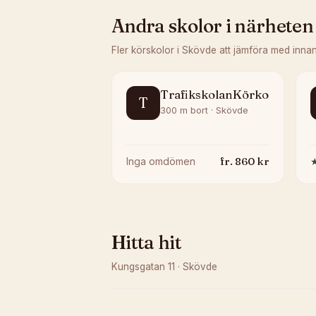
Andra skolor i närheten
Fler körskolor i
Skövde
att jämföra med inna
TrafikskolanKörkort
T
300 m bort · Skövde
fr.
860
kr
Inga omdömen
Hitta hit
Kungsgatan 11
·
Skövde
Kunde inte ladda karta