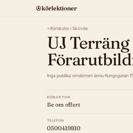
körlektioner
Körskolor i
Skövde
UJ Terräng
Förarutbil
Inga publika omdömen ännu
Kungsgatan 11
KÖRLEKTION
Be om offert
TELEFON
0500419810