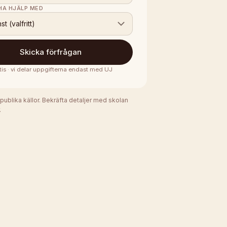
 HA HJÄLP MED
nst (valfritt)
Skicka förfrågan
tis · vi delar uppgifterna endast med
UJ
 publika källor. Bekräfta detaljer med skolan
.