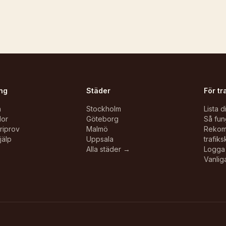
ng
Städer
För tr
n
Stockholm
Lista d
lor
Göteborg
Så fun
oriprov
Malmö
Reko
jälp
Uppsala
trafiks
Alla städer →
Logga 
Vanlig