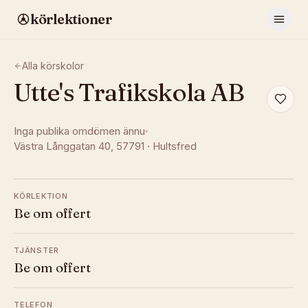
körlektioner
Alla körskolor
Utte's Trafikskola AB
Inga publika omdömen ännu
Västra Långgatan 40
, 57791
·
Hultsfred
KÖRLEKTION
Be om offert
TJÄNSTER
Be om offert
TELEFON