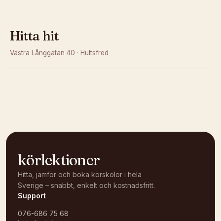
Hitta hit
Västra Långgatan 40
·
Hultsfred
Kunde inte ladda karta
Öppna i OpenStreetMap →
körlektioner
Hitta, jämför och boka körskolor i hela
Sverige – snabbt, enkelt och kostnadsfritt.
Support
076-686 75 68