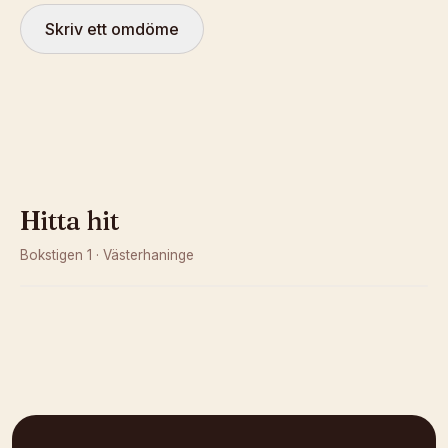
Skriv ett omdöme
Hitta hit
Bokstigen 1
·
Västerhaninge
Kunde inte ladda karta
Öppna i OpenStreetMap →