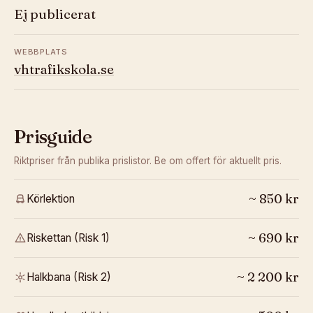
Ej publicerat
WEBBPLATS
vhtrafikskola.se
Prisguide
Riktpriser från publika prislistor. Be om offert för aktuellt pris.
~
850
kr
Körlektion
~
690
kr
Riskettan (Risk 1)
~
2 200
kr
Halkbana (Risk 2)