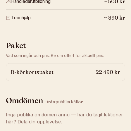
~
500
kr
Handledarutbildning
~
890
kr
Teorihjälp
Paket
Vad som ingår och pris. Be om offert för aktuellt pris.
B-körkortspaket
22 490 kr
Omdömen
· från publika källor
Inga publika omdömen ännu — har du tagit lektioner
här? Dela din upplevelse.