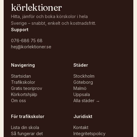
körlektioner
Hitta, jämför och boka körskolor i hela
Sverige – snabbt, enkelt och kostnadsfritt.
Support
076-686 75 68
hej@korlektioner.se
Navigering
Städer
Startsidan
Stockholm
Trafikskolor
Göteborg
Gratis teoriprov
Malmö
Körkortshjälp
Uppsala
Om oss
Alla städer →
För trafikskolor
Juridiskt
Lista din skola
Kontakt
Så fungerar det
Integritetspolicy