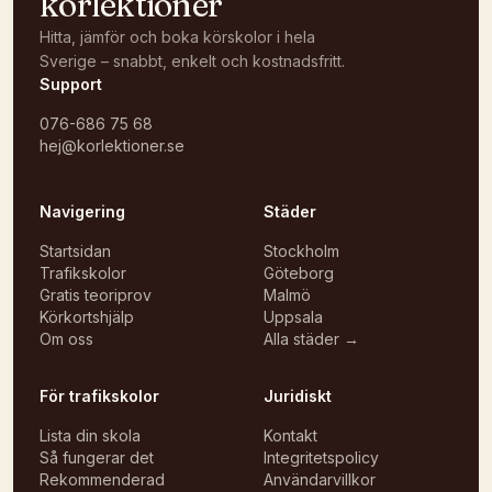
körlektioner
Hitta, jämför och boka körskolor i hela
Sverige – snabbt, enkelt och kostnadsfritt.
Support
076-686 75 68
hej@korlektioner.se
Navigering
Städer
Startsidan
Stockholm
Trafikskolor
Göteborg
Gratis teoriprov
Malmö
Körkortshjälp
Uppsala
Om oss
Alla städer →
För trafikskolor
Juridiskt
Lista din skola
Kontakt
Så fungerar det
Integritetspolicy
Rekommenderad
Användarvillkor