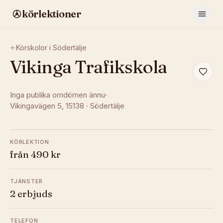
körlektioner
Körskolor i
Södertälje
Vikinga Trafikskola
Inga publika omdömen ännu
Vikingavägen 5
, 15138
·
Södertälje
KÖRLEKTION
från 490 kr
TJÄNSTER
2 erbjuds
TELEFON