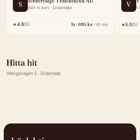
Södertälje Trafikskola AB
V
S
V
900 m bort · Södertälje
1 
fr.
695
kr
★
4.6
(
5
)
★
5.0
(
5
)
/
45
min
Hitta hit
Vikingavägen 5
·
Södertälje
Kunde inte ladda karta
Öppna i OpenStreetMap →