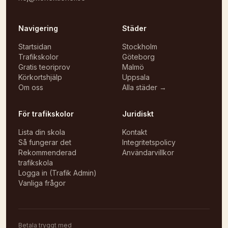
Navigering
Städer
Startsidan
Stockholm
Trafikskolor
Göteborg
Gratis teoriprov
Malmö
Körkortshjälp
Uppsala
Om oss
Alla städer →
För trafikskolor
Juridiskt
Lista din skola
Kontakt
Så fungerar det
Integritetspolicy
Rekommenderad
Användarvillkor
trafikskola
Logga in (Trafik Admin)
Vanliga frågor
Betala tryggt med