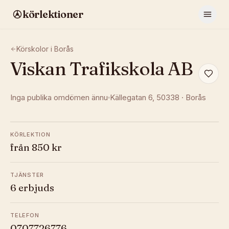
körlektioner
Körskolor i
Borås
Viskan Trafikskola AB
Inga publika omdömen ännu
Källegatan 6
, 50338
·
Borås
KÖRLEKTION
från 850 kr
TJÄNSTER
6 erbjuds
TELEFON
0707726776