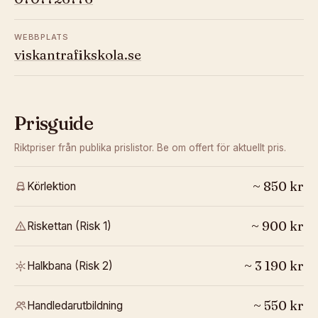
WEBBPLATS
viskantrafikskola.se
Prisguide
Riktpriser från publika prislistor. Be om offert för aktuellt pris.
~
850
kr
Körlektion
~
900
kr
Riskettan (Risk 1)
~
3 190
kr
Halkbana (Risk 2)
~
550
kr
Handledarutbildning