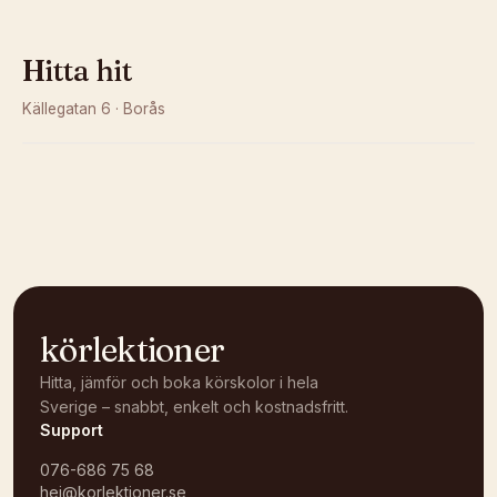
Hitta hit
Källegatan 6
·
Borås
Kunde inte ladda karta
Öppna i OpenStreetMap →
körlektioner
Hitta, jämför och boka körskolor i hela
Sverige – snabbt, enkelt och kostnadsfritt.
Support
076-686 75 68
hej@korlektioner.se