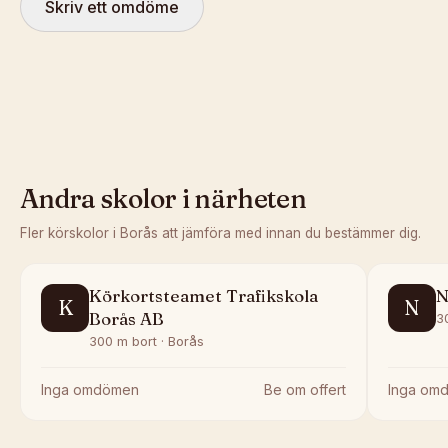
Skriv ett omdöme
Andra skolor i närheten
Fler körskolor i
Borås
att jämföra med innan du bestämmer dig.
Körkortsteamet Trafikskola
N
K
N
Borås AB
3
300 m bort · Borås
Inga omdömen
Be om offert
Inga om