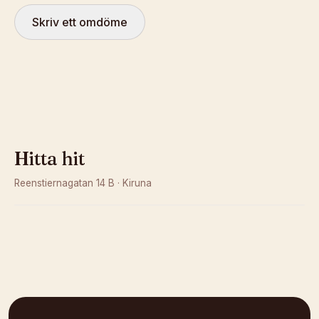
Skriv ett omdöme
Hitta hit
Reenstiernagatan 14 B
·
Kiruna
Kunde inte ladda karta
Öppna i OpenStreetMap →