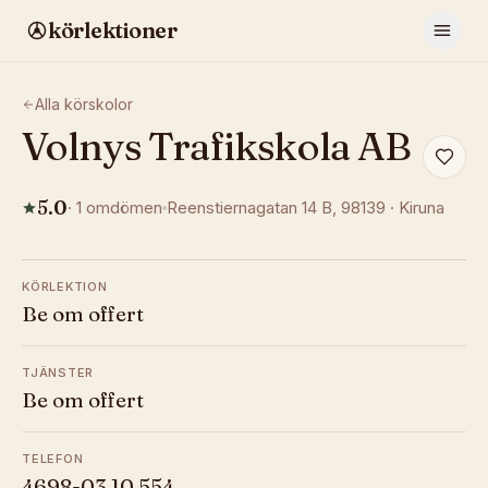
körlektioner
Alla körskolor
Volnys Trafikskola AB
5.0
·
1
omdömen
Reenstiernagatan 14 B
, 98139
·
Kiruna
KÖRLEKTION
Be om offert
TJÄNSTER
Be om offert
TELEFON
4698-03 10 554