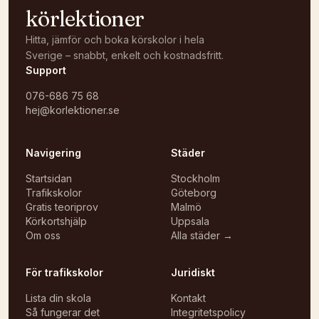
körlektioner
Hitta, jämför och boka körskolor i hela
Sverige – snabbt, enkelt och kostnadsfritt.
Support
076-686 75 68
hej@korlektioner.se
Navigering
Städer
Startsidan
Stockholm
Trafikskolor
Göteborg
Gratis teoriprov
Malmö
Körkortshjälp
Uppsala
Om oss
Alla städer →
För trafikskolor
Juridiskt
Lista din skola
Kontakt
Så fungerar det
Integritetspolicy