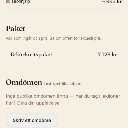
~
995
kr
Teorihjälp
Paket
Vad som ingår och pris. Be om offert för aktuellt pris.
B-körkortspaket
7 128 kr
Omdömen
· från publika källor
Inga publika omdömen ännu — har du tagit lektioner
här? Dela din upplevelse.
Skriv ett omdöme