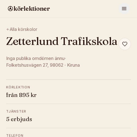
körlektioner
Alla körskolor
Zetterlund Trafikskola
Inga publika omdömen ännu
Folketshusvägen 27
, 98062
·
Kiruna
KÖRLEKTION
från 895 kr
TJÄNSTER
5 erbjuds
TELEFON