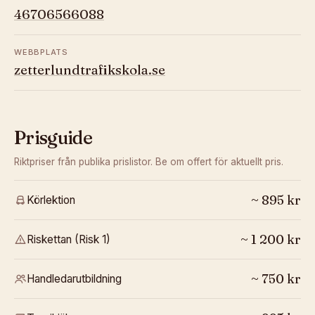
46706566088
WEBBPLATS
zetterlundtrafikskola.se
Prisguide
Riktpriser från publika prislistor. Be om offert för aktuellt pris.
~
895
kr
Körlektion
~
1 200
kr
Riskettan (Risk 1)
~
750
kr
Handledarutbildning