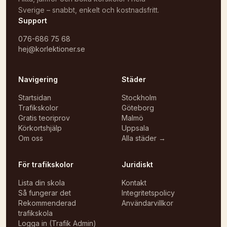
Sverige – snabbt, enkelt och kostnadsfritt.
Support
076-686 75 68
hej@korlektioner.se
Navigering
Städer
Startsidan
Stockholm
Trafikskolor
Göteborg
Gratis teoriprov
Malmö
Körkortshjälp
Uppsala
Om oss
Alla städer →
För trafikskolor
Juridiskt
Lista din skola
Kontakt
Så fungerar det
Integritetspolicy
Rekommenderad
Användarvillkor
trafikskola
Logga in (Trafik Admin)