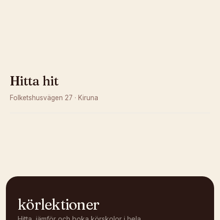
Hitta hit
Folketshusvägen 27
·
Kiruna
Kunde inte ladda karta
Öppna i OpenStreetMap →
körlektioner
Hitta, jämför och boka körskolor i hela