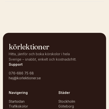
Kunde inte ladda karta
Öppna i OpenStreetMap →
körlektioner
Hitta, jämför och boka körskolor i hela
Sverige – snabbt, enkelt och kostnadsfritt.
Support
076-686 75 68
hej@korlektioner.se
Navigering
Städer
Startsidan
Stockholm
Trafikskolor
Göteborg