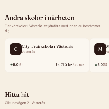
Andra skolor i närheten
Fler körskolor i
Västerås
att jämföra med innan du bestämmer
dig.
City Trafikskola i Västerås
M
C
M
Västerås
V
fr.
710
kr
★
5.0
(
5
)
★
5.0
(
5
)
/
40
min
Hitta hit
Gilltunavägen 2
·
Västerås