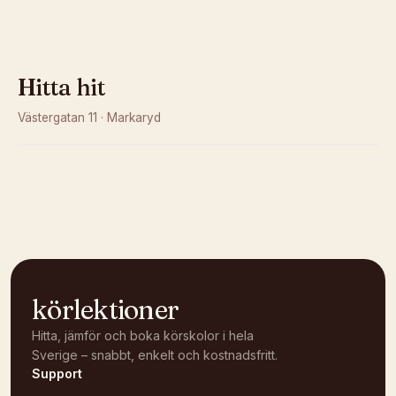
Hitta hit
Västergatan 11
·
Markaryd
Kunde inte ladda karta
Öppna i OpenStreetMap →
körlektioner
Hitta, jämför och boka körskolor i hela
Sverige – snabbt, enkelt och kostnadsfritt.
Support