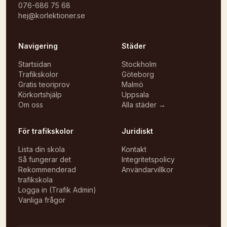
076-686 75 68
hej@korlektioner.se
Navigering
Städer
Startsidan
Stockholm
Trafikskolor
Göteborg
Gratis teoriprov
Malmö
Körkortshjälp
Uppsala
Om oss
Alla städer →
För trafikskolor
Juridiskt
Lista din skola
Kontakt
Så fungerar det
Integritetspolicy
Rekommenderad
Användarvillkor
trafikskola
Logga in (Trafik Admin)
Vanliga frågor