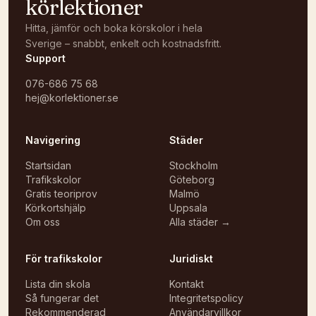
körlektioner
Hitta, jämför och boka körskolor i hela
Sverige – snabbt, enkelt och kostnadsfritt.
Support
076-686 75 68
hej@korlektioner.se
Navigering
Städer
Startsidan
Stockholm
Trafikskolor
Göteborg
Gratis teoriprov
Malmö
Körkortshjälp
Uppsala
Om oss
Alla städer →
För trafikskolor
Juridiskt
Lista din skola
Kontakt
Så fungerar det
Integritetspolicy
Rekommenderad
Användarvillkor