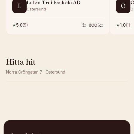
Lulen Trafiksskola AB
Ö
L
Ö
Östersund
Ö
fr.
600
kr
★
5.0
(
5
)
★
1.0
(
1
)
Hitta hit
Norra Gröngatan 7
·
Östersund
Kunde inte ladda karta
Öppna i OpenStreetMap →