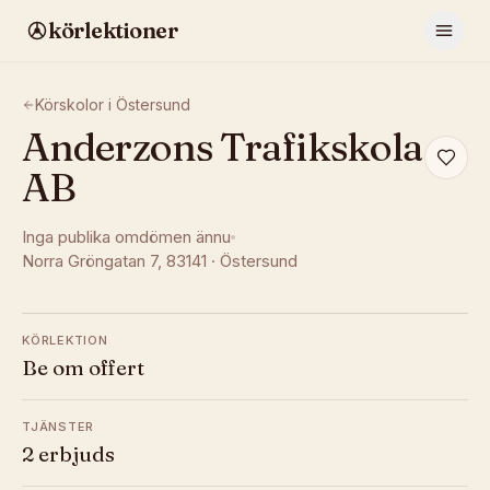
körlektioner
Körskolor i
Östersund
Anderzons Trafikskola
AB
Inga publika omdömen ännu
Norra Gröngatan 7
, 83141
·
Östersund
KÖRLEKTION
Be om offert
TJÄNSTER
2 erbjuds