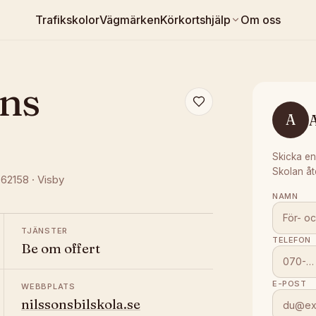
Trafikskolor
Vägmärken
Körkortshjälp
Om oss
ons
A
Skicka en
Skolan åt
 62158
·
Visby
NAMN
TJÄNSTER
TELEFON
Be om offert
E-POST
WEBBPLATS
nilssonsbilskola.se