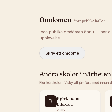
Omdömen
· från publika källor
Inga publika omdömen ännu — har du t
upplevelse.
Skriv ett omdöme
Andra skolor i närheten
Fler körskolor i
Visby
att jämföra med innan 
Björkmans
B
Bilskola
Visby