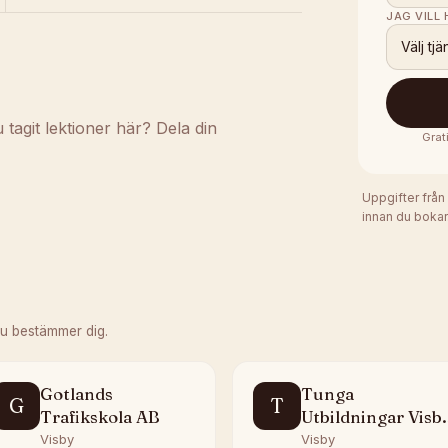
JAG VILL
Välj tjä
agit lektioner här? Dela din
Grat
Uppgifter från
innan du bokar
du bestämmer dig.
Gotlands
Tunga
G
T
Trafikskola AB
Utbildningar Visb
AB
Visby
Visby