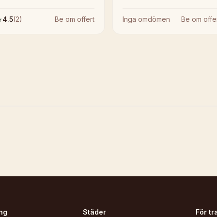
★
4.5
(
2
)
Be om offert
Inga omdömen
Be om offe
ng
Städer
För tr