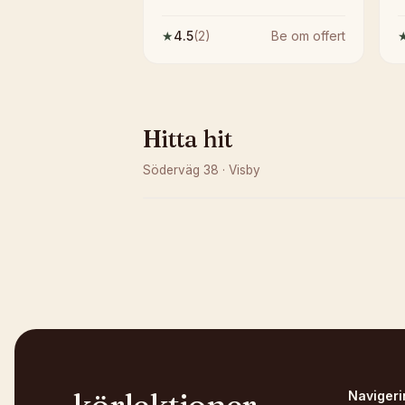
★
4.5
(
2
)
Be om offert
Hitta hit
Söderväg 38
·
Visby
Kunde inte ladda karta
Öppna i OpenStreetMap →
Navigeri