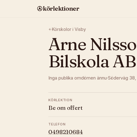
körlektioner
Körskolor i
Visby
Arne Nilss
Bilskola AB
Inga publika omdömen ännu
Söderväg 38
,
KÖRLEKTION
Be om offert
TELEFON
0498210684