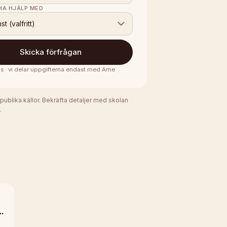
 HA HJÄLP MED
nst (valfritt)
Skicka förfrågan
is · vi delar uppgifterna endast med
Arne
 publika källor. Bekräfta detaljer med skolan
.
y