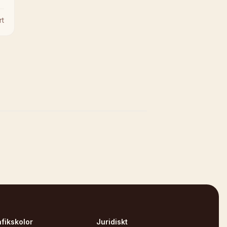
rt
afikskolor
Juridiskt