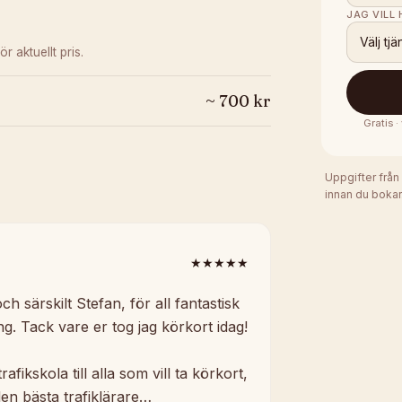
JAG VILL
Välj tjä
ör aktuellt pris.
~
700
kr
Gratis 
Uppgifter från
innan du bokar
★★★★★
ch särskilt Stefan, för all fantastisk
g. Tack vare er tog jag körkort idag!
kskola till alla som vill ta körkort,
den bästa trafiklärare…