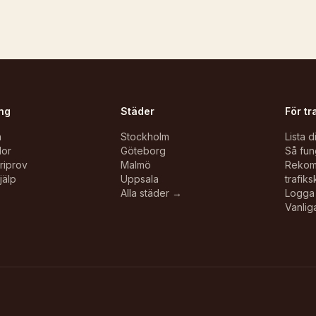
ng
Städer
För tr
n
Stockholm
Lista d
lor
Göteborg
Så fun
oriprov
Malmö
Reko
jälp
Uppsala
trafiks
Alla städer →
Logga 
Vanlig