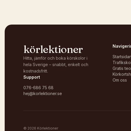
körlektioner
Navigeri
Startsida
Hitta, jämför och boka körskolor i
Trafiksko
hela Sverige – snabbt, enkelt och
Gratis te
kostnadsfritt.
Körkortsh
Support
Om oss
076-686 75 68
hej@korlektioner.se
©
2026
Körlektioner