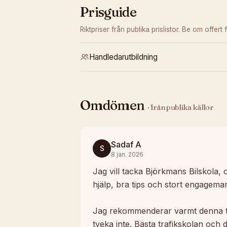
Prisguide
Riktpriser från publika prislistor. Be om offert f
Handledarutbildning
Omdömen
· från publika källor
Sadaf A
S
8 jan. 2026
Jag vill tacka Björkmans Bilskola, o
hjälp, bra tips och stort engageman
Jag rekommenderar varmt denna trafi
tveka inte. Bästa trafikskolan och 