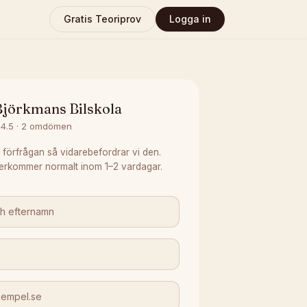
Gratis Teoriprov
Logga in
Björkmans Bilskola
4.5
·
2
omdömen
 förfrågan så vidarebefordrar vi den.
erkommer normalt inom 1–2 vardagar.