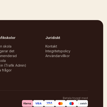
afikskolor
Juridiskt
in skola
Kontakt
gerar det
Integritetspolicy
mmenderad
Användarvillkor
kola
in (Trafik Admin)
a frågor
Betala tryggt med
VISA
VISA
Klarna.
swish
ELECTRON