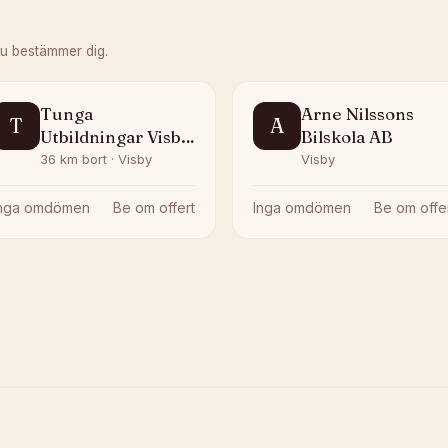
du bestämmer dig.
Tunga
Arne Nilssons
T
A
Utbildningar Visby
Bilskola AB
AB
36 km bort · Visby
Visby
Inga omdömen
Be om offert
Inga omdömen
Be om offe