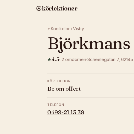
körlektioner
Körskolor i
Visby
Björkmans 
4.5
·
2
omdömen
Schéelegatan 7
, 62145
KÖRLEKTION
Be om offert
TELEFON
0498-21 13 39