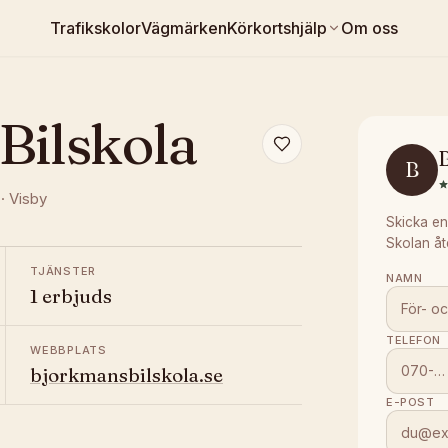
Trafikskolor
Vägmärken
Körkortshjälp
Om oss
Bilskola
B
·
Visby
Skicka en
Skolan åt
TJÄNSTER
NAMN
1 erbjuds
TELEFON
WEBBPLATS
bjorkmansbilskola.se
E-POST