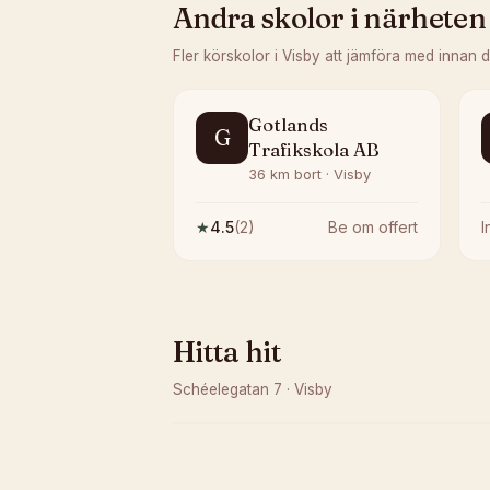
Andra skolor i närheten
Fler körskolor i
Visby
att jämföra med innan 
Gotlands
G
Trafikskola AB
36 km bort · Visby
★
4.5
(
2
)
Be om offert
Hitta hit
Schéelegatan 7
·
Visby
Kunde inte ladda karta
Öppna i OpenStreetMap →