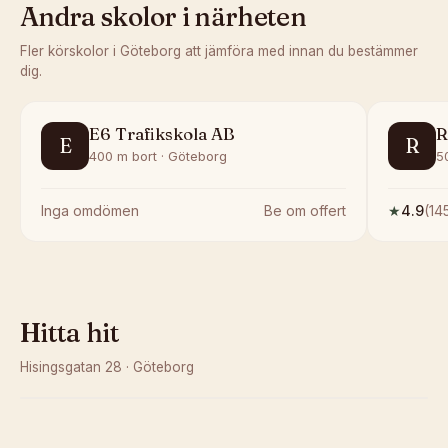
Andra skolor i närheten
Fler körskolor i
Göteborg
att jämföra med innan du bestämmer
dig.
E6 Trafikskola AB
R
E
R
400 m bort · Göteborg
5
Inga omdömen
Be om offert
★
4.9
(
14
Hitta hit
Hisingsgatan 28
·
Göteborg
Kunde inte ladda karta