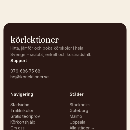
Öppna i OpenStreetMap →
körlektioner
Hitta, jämför och boka körskolor i hela
Sverige – snabbt, enkelt och kostnadsfritt.
Support
076-686 75 68
hej@korlektioner.se
Navigering
Städer
Startsidan
Stockholm
Trafikskolor
Göteborg
Gratis teoriprov
Malmö
Körkortshjälp
Uppsala
Om oss
Alla städer →