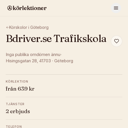
körlektioner
Körskolor i
Göteborg
Bdriver.se Trafikskola
Inga publika omdömen ännu
Hisingsgatan 28
, 41703
·
Göteborg
KÖRLEKTION
från 639 kr
TJÄNSTER
2 erbjuds
TELEFON