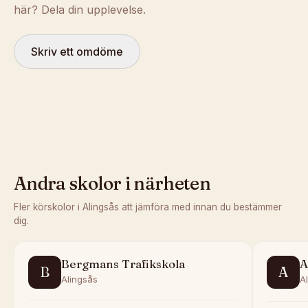
här? Dela din upplevelse.
Skriv ett omdöme
Andra skolor i närheten
Fler körskolor i
Alingsås
att jämföra med innan du bestämmer
dig.
Bergmans Trafikskola
A
B
A
Alingsås
A