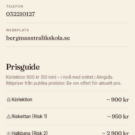
TELEFON
032210127
WEBBPLATS
bergmanstrafikskola.se
Prisguide
Körlektion 900 kr (50 min) – i nivå med snittet i Alingsås.
Riktpriser från publika prislistor. Be om offert för aktuellt pris.
~
900
kr
Körlektion
~
950
kr
Riskettan (Risk 1)
~
2 900
kr
Halkbana (Risk 2)