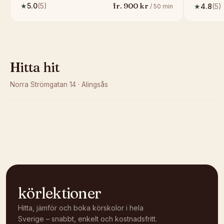
fr.
900
kr
★
5.0
(
5
)
★
4.8
(
5
)
/
50
min
Hitta hit
Norra Strömgatan 14
·
Alingsås
Kunde inte ladda karta
Öppna i OpenStreetMap →
körlektioner
Hitta, jämför och boka körskolor i hela
Sverige – snabbt, enkelt och kostnadsfritt.