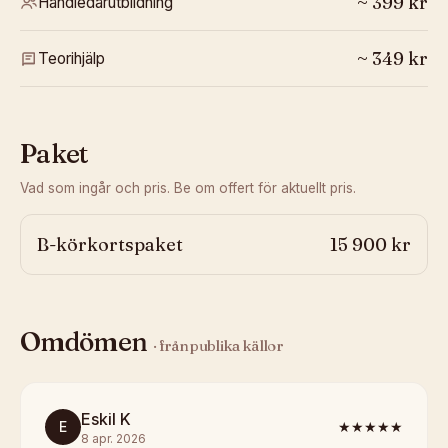
~
399
kr
Handledarutbildning
~
349
kr
Teorihjälp
Paket
Vad som ingår och pris. Be om offert för aktuellt pris.
B-körkortspaket
15 900 kr
Omdömen
· från publika källor
Eskil K
E
★★★★★
8 apr. 2026