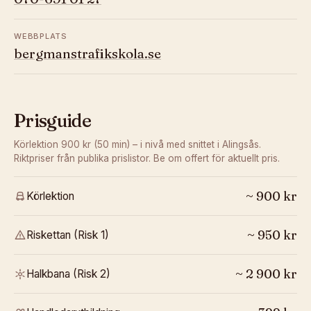
WEBBPLATS
bergmanstrafikskola.se
Prisguide
Körlektion 900 kr (50 min) – i nivå med snittet i Alingsås.
Riktpriser från publika prislistor. Be om offert för aktuellt pris.
~
900
kr
Körlektion
~
950
kr
Riskettan (Risk 1)
~
2 900
kr
Halkbana (Risk 2)