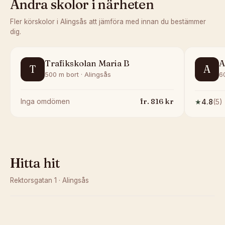
Andra skolor i närheten
Fler körskolor i
Alingsås
att jämföra med innan du bestämmer
dig.
Trafikskolan Maria B
A
T
A
500 m bort · Alingsås
6
fr.
816
kr
Inga omdömen
★
4.8
(
5
)
Hitta hit
Rektorsgatan 1
·
Alingsås
Kunde inte ladda karta
Öppna i OpenStreetMap →