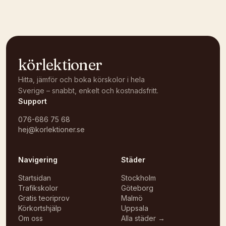
körlektioner
Hitta, jämför och boka körskolor i hela
Sverige – snabbt, enkelt och kostnadsfritt.
Support
076-686 75 68
hej@korlektioner.se
Navigering
Städer
Startsidan
Stockholm
Trafikskolor
Göteborg
Gratis teoriprov
Malmö
Körkortshjälp
Uppsala
Om oss
Alla städer →