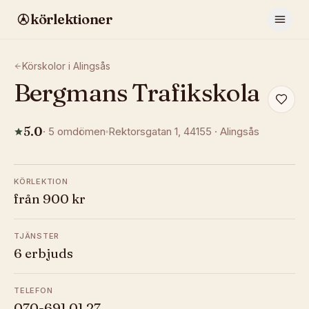
körlektioner
Körskolor i
Alingsås
Bergmans Trafikskola
5.0
·
5
omdömen
Rektorsgatan 1
, 44155
·
Alingsås
KÖRLEKTION
från 900 kr
TJÄNSTER
6 erbjuds
TELEFON
070-691 01 27