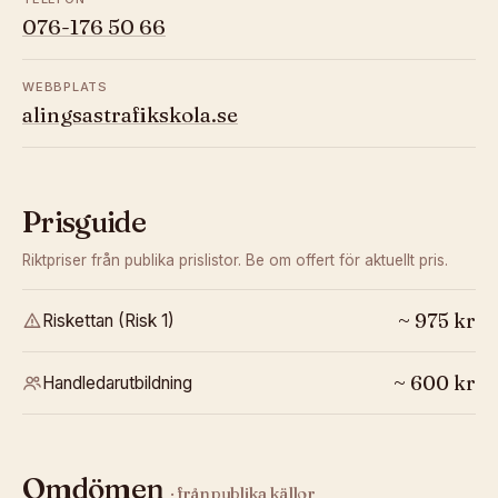
076-176 50 66
WEBBPLATS
alingsastrafikskola.se
Prisguide
Riktpriser från publika prislistor. Be om offert för aktuellt pris.
~
975
kr
Riskettan (Risk 1)
~
600
kr
Handledarutbildning
Omdömen
· från publika källor