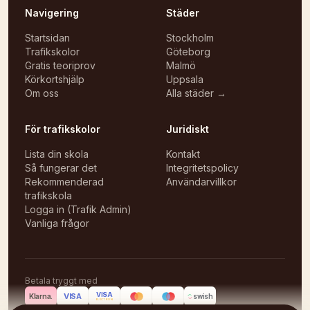
Navigering
Städer
Startsidan
Stockholm
Trafikskolor
Göteborg
Gratis teoriprov
Malmö
Körkortshjälp
Uppsala
Om oss
Alla städer →
För trafikskolor
Juridiskt
Lista din skola
Kontakt
Så fungerar det
Integritetspolicy
Rekommenderad
Användarvillkor
trafikskola
Logga in (Trafik Admin)
Vanliga frågor
Betala tryggt med
VISA
VISA
Klarna.
swish
ELECTRON