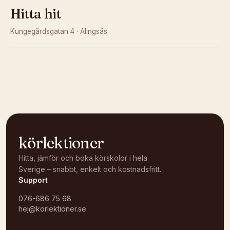
Hitta hit
Kungegårdsgatan 4
·
Alingsås
Kunde inte ladda karta
Öppna i OpenStreetMap →
körlektioner
Hitta, jämför och boka körskolor i hela
Sverige – snabbt, enkelt och kostnadsfritt.
Support
076-686 75 68
hej@korlektioner.se