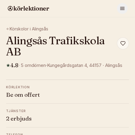
körlektioner
Körskolor i
Alingsås
Alingsås Trafikskola
AB
4.8
·
5
omdömen
Kungegårdsgatan 4
, 44157
·
Alingsås
KÖRLEKTION
Be om offert
TJÄNSTER
2 erbjuds
TELEFON