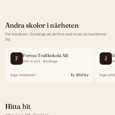
Andra skolor i närheten
Fler körskolor i
Borlänge
att jämföra med innan du bestämmer
dig.
Forssa Trafikskola AB
J
F
J
500 m bort · Borlänge
9
fr.
850
kr
Inga omdömen
Inga om
Hitta hit