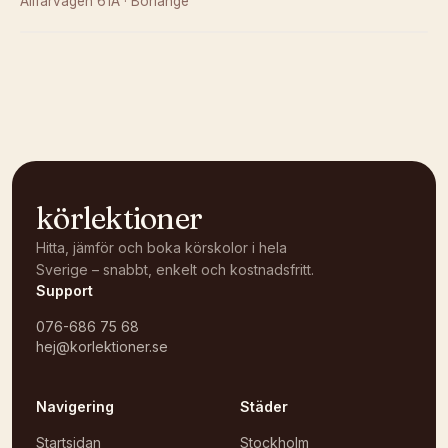
Allfarvägen 61A
·
Borlänge
Kunde inte ladda karta
Öppna i OpenStreetMap →
körlektioner
Hitta, jämför och boka körskolor i hela
Sverige – snabbt, enkelt och kostnadsfritt.
Support
076-686 75 68
hej@korlektioner.se
Navigering
Städer
Startsidan
Stockholm