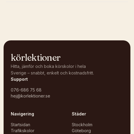
Kunde inte ladda karta
Öppna i OpenStreetMap →
körlektioner
Hitta, jämför och boka körskolor i hela
Sverige – snabbt, enkelt och kostnadsfritt.
Support
076-686 75 68
hej@korlektioner.se
Navigering
Städer
Startsidan
Stockholm
Trafikskolor
Göteborg