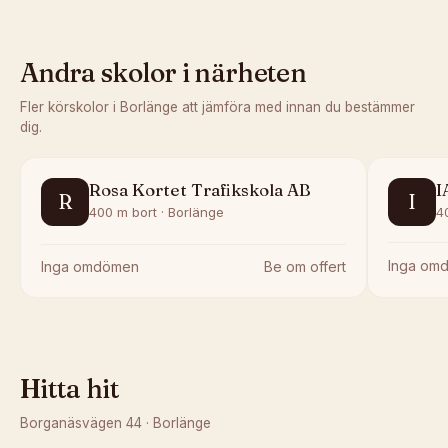
Andra skolor i närheten
Fler körskolor i
Borlänge
att jämföra med innan du bestämmer
dig.
Rosa Kortet Trafikskola AB
I
R
I
400 m bort · Borlänge
4
Inga om
Inga omdömen
Be om offert
Hitta hit
Borganäsvägen 44
·
Borlänge