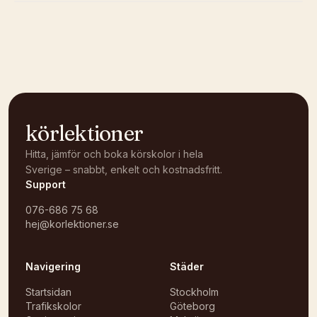
Kunde inte ladda karta
Öppna i OpenStreetMap →
körlektioner
Hitta, jämför och boka körskolor i hela
Sverige – snabbt, enkelt och kostnadsfritt.
Support
076-686 75 68
hej@korlektioner.se
Navigering
Städer
Startsidan
Stockholm
Trafikskolor
Göteborg