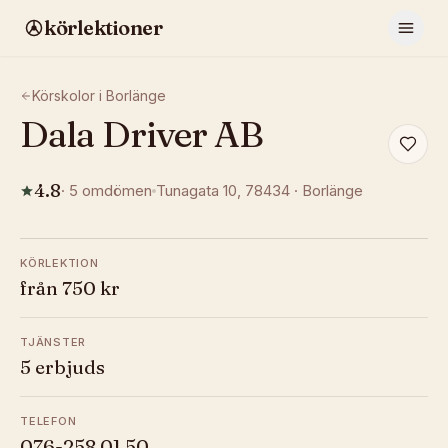
körlektioner
Körskolor i
Borlänge
Dala Driver AB
4.8
·
5
omdömen
Tunagata 10
, 78434
·
Borlänge
KÖRLEKTION
från 750 kr
TJÄNSTER
5 erbjuds
TELEFON
076-258 01 50