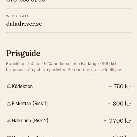
WEBBPLATS
daladriver.se
Prisguide
Körlektion 750 kr – 6 % under snittet i Borlänge (800 kr).
Riktpriser från publika prislistor. Be om offert för aktuellt pris.
~
750
kr
Körlektion
~
800
kr
Riskettan (Risk 1)
~
2 700
kr
Halkbana (Risk 2)