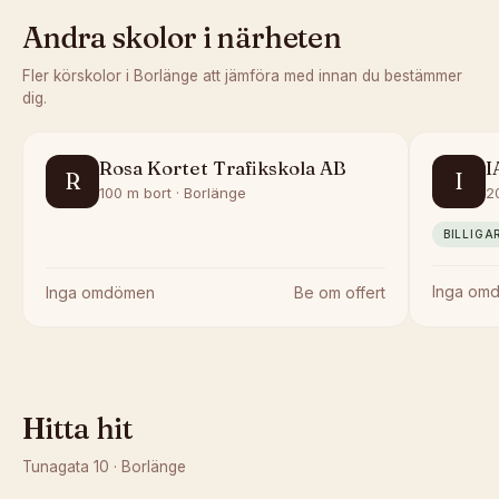
Andra skolor i närheten
Fler körskolor i
Borlänge
att jämföra med innan du bestämmer
dig.
Rosa Kortet Trafikskola AB
I
R
I
100 m bort · Borlänge
2
BILLIGA
Inga om
Inga omdömen
Be om offert
Hitta hit
Tunagata 10
·
Borlänge