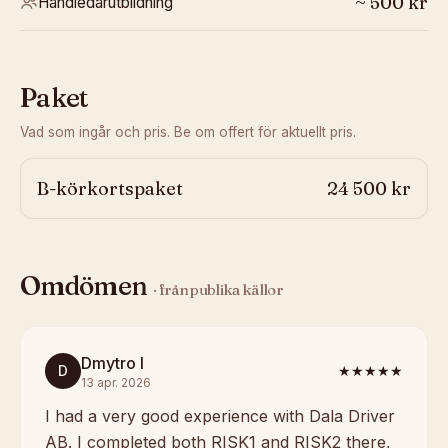
~
500
kr
Handledarutbildning
Paket
Vad som ingår och pris. Be om offert för aktuellt pris.
B-körkortspaket
24 500 kr
Omdömen
· från publika källor
Dmytro I
D
★★★★★
13 apr. 2026
I had a very good experience with Dala Driver
AB. I completed both RISK1 and RISK2 there,