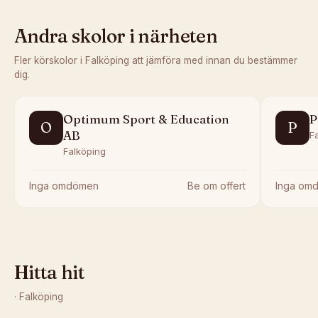
Andra skolor i närheten
Fler körskolor i
Falköping
att jämföra med innan du bestämmer
dig.
Optimum Sport & Education
P
O
P
AB
F
Falköping
Inga omdömen
Be om offert
Inga om
Hitta hit
·
Falköping