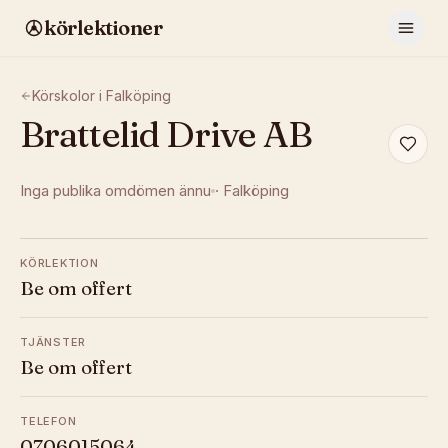
körlektioner
Körskolor i
Falköping
Brattelid Drive AB
Inga publika omdömen ännu
·
Falköping
KÖRLEKTION
Be om offert
TJÄNSTER
Be om offert
TELEFON
0706015064