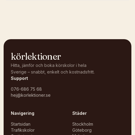
Kunde inte ladda karta
Öppna i OpenStreetMap →
körlektioner
Hitta, jämför och boka körskolor i hela
Sverige – snabbt, enkelt och kostnadsfritt.
Support
076-686 75 68
hej@korlektioner.se
Navigering
Städer
Startsidan
Stockholm
Trafikskolor
Göteborg