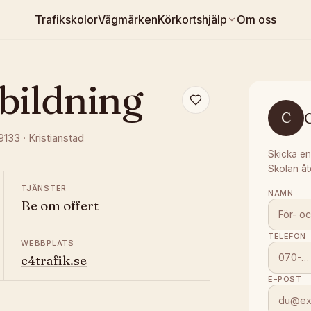
Trafikskolor
Vägmärken
Körkortshjälp
Om oss
bildning
C
C
29133
·
Kristianstad
Skicka en
Skolan åt
TJÄNSTER
NAMN
Be om offert
TELEFON
WEBBPLATS
c4trafik.se
E-POST