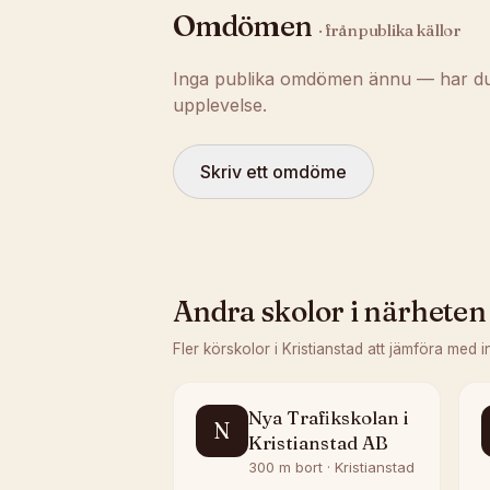
Omdömen
· från publika källor
Inga publika omdömen ännu — har du t
upplevelse.
Skriv ett omdöme
Andra skolor i närheten
Fler körskolor i
Kristianstad
att jämföra med i
Nya Trafikskolan i
N
Kristianstad AB
300 m bort · Kristianstad