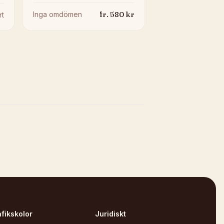
fr.
580
kr
Inga omdömen
rt
afikskolor
Juridiskt