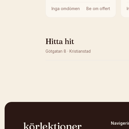
Inga omdömen
Be om offert
Hitta hit
Götgatan 8
·
Kristianstad
Kunde inte ladda karta
Öppna i OpenStreetMap →
körlektioner
Navigeri