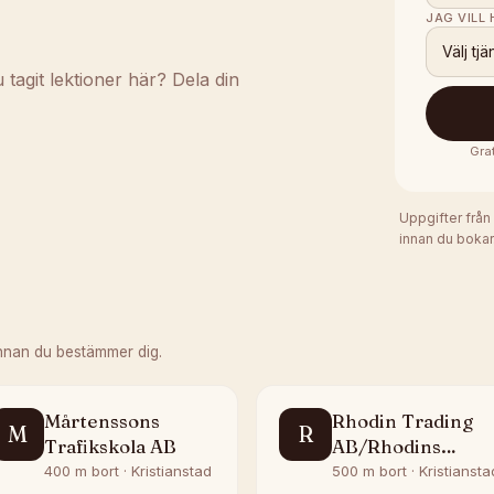
JAG VILL
Välj tjä
agit lektioner här? Dela din
Gra
Uppgifter från
innan du bokar
nnan du bestämmer dig.
Mårtenssons
Rhodin Trading
M
R
Trafikskola AB
AB/Rhodins
Trafikskola
400 m bort · Kristianstad
500 m bort · Kristiansta