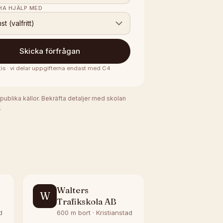
 HA HJÄLP MED
nst (valfritt)
Skicka förfrågan
tis · vi delar uppgifterna endast med
C4
 publika källor. Bekräfta detaljer med skolan
.
Walters
W
Trafikskola AB
d
600 m bort · Kristianstad