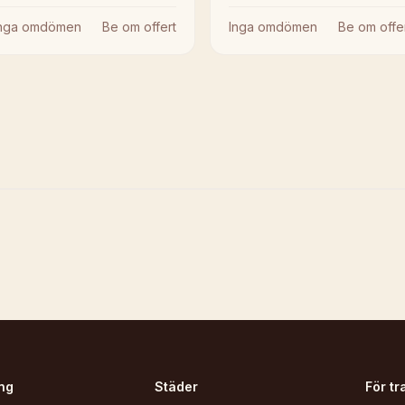
Inga omdömen
Be om offert
Inga omdömen
Be om offe
ng
Städer
För tr