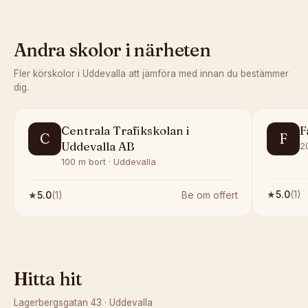
Andra skolor i närheten
Fler körskolor i
Uddevalla
att jämföra med innan du bestämmer
dig.
Centrala Trafikskolan i
F
C
F
Uddevalla AB
2
100 m bort · Uddevalla
★
5.0
(
1
)
★
5.0
(
1
)
Be om offert
Hitta hit
Lagerbergsgatan 43
·
Uddevalla