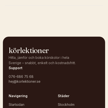
Kunde inte ladda karta
Öppna i OpenStreetMap →
körlektioner
Hitta, jämför och boka körskolor i hela
Sverige – snabbt, enkelt och kostnadsfritt.
Support
076-686 75 68
hej@korlektioner.se
Navigering
Städer
Startsidan
Stockholm