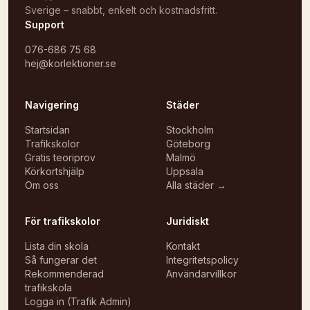
Sverige – snabbt, enkelt och kostnadsfritt.
Support
076-686 75 68
hej@korlektioner.se
Navigering
Städer
Startsidan
Stockholm
Trafikskolor
Göteborg
Gratis teoriprov
Malmö
Körkortshjälp
Uppsala
Om oss
Alla städer →
För trafikskolor
Juridiskt
Lista din skola
Kontakt
Så fungerar det
Integritetspolicy
Rekommenderad
Användarvillkor
trafikskola
Logga in (Trafik Admin)