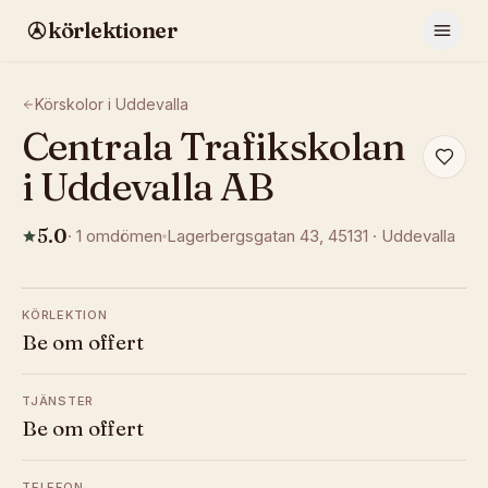
körlektioner
Körskolor i
Uddevalla
Centrala Trafikskolan
i Uddevalla AB
5.0
·
1
omdömen
Lagerbergsgatan 43
, 45131
·
Uddevalla
KÖRLEKTION
Be om offert
TJÄNSTER
Be om offert
TELEFON