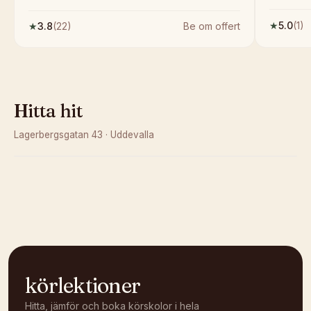
★
5.0
(
1
)
★
3.8
(
22
)
Be om offert
Hitta hit
Lagerbergsgatan 43
·
Uddevalla
Kunde inte ladda karta
Öppna i OpenStreetMap →
körlektioner
Hitta, jämför och boka körskolor i hela