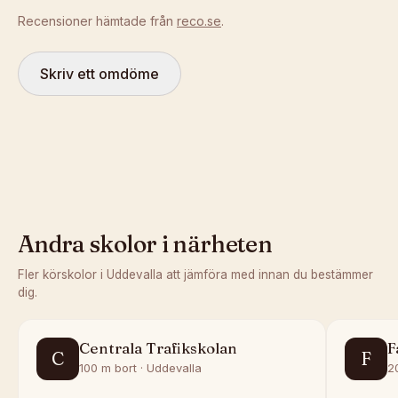
Recensioner hämtade från
reco.se
.
Skriv ett omdöme
Andra skolor i närheten
Fler körskolor i
Uddevalla
att jämföra med innan du bestämmer
dig.
Centrala Trafikskolan
F
C
F
100 m bort · Uddevalla
2