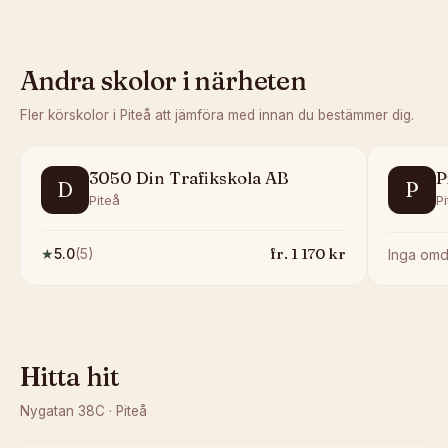
Andra skolor i närheten
Fler körskolor i
Piteå
att jämföra med innan du bestämmer dig.
3050 Din Trafikskola AB
P
D
P
Piteå
P
fr.
1 170
kr
★
5.0
(
5
)
Inga om
Hitta hit
Nygatan 38C
·
Piteå