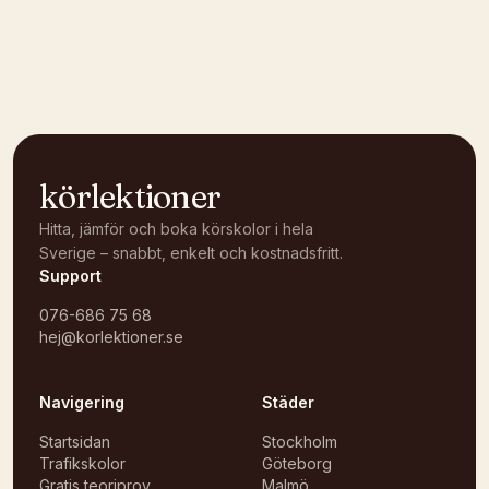
Kunde inte ladda karta
Öppna i OpenStreetMap →
körlektioner
Hitta, jämför och boka körskolor i hela
Sverige – snabbt, enkelt och kostnadsfritt.
Support
076-686 75 68
hej@korlektioner.se
Navigering
Städer
Startsidan
Stockholm
Trafikskolor
Göteborg
Gratis teoriprov
Malmö