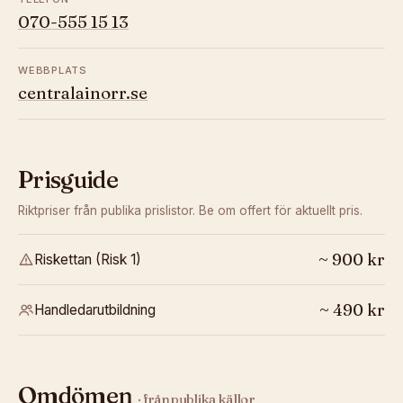
070-555 15 13
WEBBPLATS
centralainorr.se
Prisguide
Riktpriser från publika prislistor. Be om offert för aktuellt pris.
~
900
kr
Riskettan (Risk 1)
~
490
kr
Handledarutbildning
Omdömen
· från publika källor