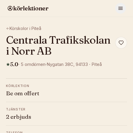
körlektioner
Körskolor i
Piteå
Centrala Trafikskolan
i Norr AB
5.0
·
5
omdömen
Nygatan 38C
, 94133
·
Piteå
KÖRLEKTION
Be om offert
TJÄNSTER
2 erbjuds
TELEFON