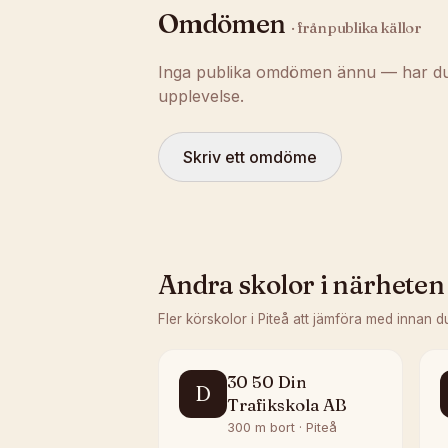
Omdömen
· från publika källor
Inga publika omdömen ännu — har du t
upplevelse.
Skriv ett omdöme
Andra skolor i närheten
Fler körskolor i
Piteå
att jämföra med innan d
30 50 Din
D
Trafikskola AB
300 m bort · Piteå