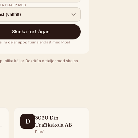
 HA HJÄLP MED
nst (valfritt)
Skicka förfrågan
is · vi delar uppgifterna endast med
Piteå
 publika källor. Bekräfta detaljer med skolan
.
3050 Din
D
r
Trafikskola AB
Piteå