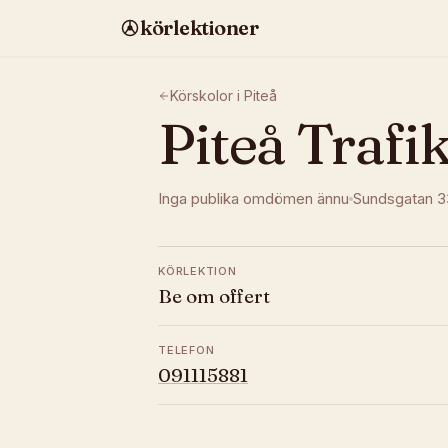
körlektioner
Körskolor i
Piteå
Piteå Trafi
Inga publika omdömen ännu
Sundsgatan 
KÖRLEKTION
Be om offert
TELEFON
091115881