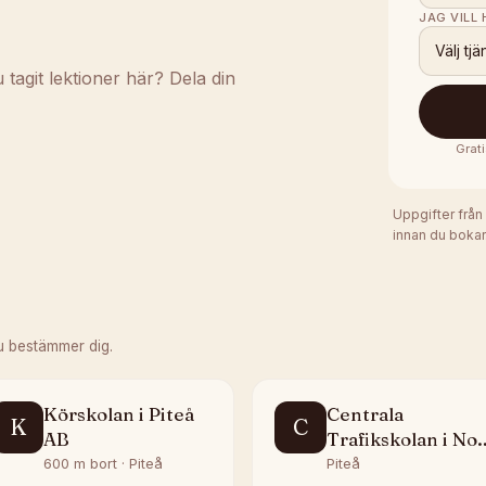
JAG VILL
Välj tjä
agit lektioner här? Dela din
Grat
Uppgifter från
innan du bokar
u bestämmer dig.
Körskolan i Piteå
Centrala
K
C
AB
Trafikskolan i Nor
AB
600 m bort · Piteå
Piteå