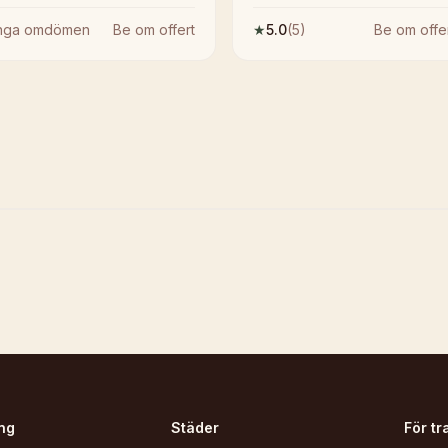
Inga omdömen
Be om offert
★
5.0
(
5
)
Be om offe
ng
Städer
För tr