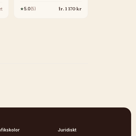
fr.
1 170
kr
★
5.0
(
5
)
rt
afikskolor
Juridiskt