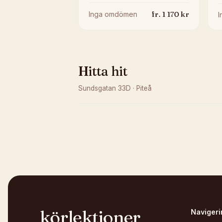
fr.
1 170
kr
Inga omdömen
Hitta hit
Sundsgatan 33D
·
Piteå
Kunde inte ladda karta
Öppna i OpenStreetMap →
körlektioner
Navigeri