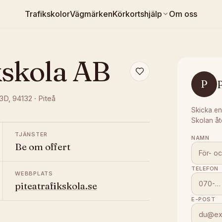
Trafikskolor
Vägmärken
Körkortshjälp
Om oss
kskola AB
P
P
33D
, 94132
·
Piteå
Skicka en
Skolan åt
TJÄNSTER
NAMN
Be om offert
TELEFON
WEBBPLATS
piteatrafikskola.se
E-POST